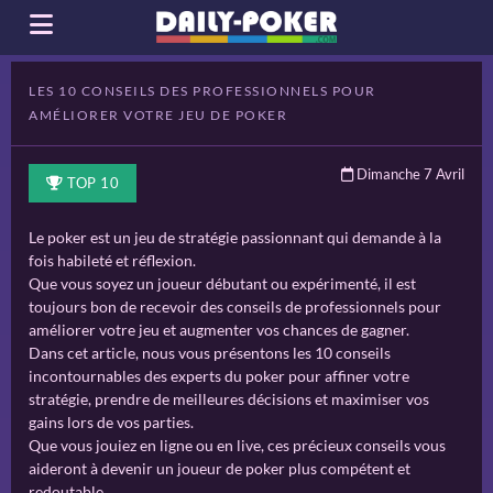
LES 10 CONSEILS DES PROFESSIONNELS POUR
AMÉLIORER VOTRE JEU DE POKER
Dimanche 7 Avril
TOP 10
Le poker est un jeu de stratégie passionnant qui demande à la
fois habileté et réflexion.
Que vous soyez un joueur débutant ou expérimenté, il est
toujours bon de recevoir des conseils de professionnels pour
améliorer votre jeu et augmenter vos chances de gagner.
Dans cet article, nous vous présentons les 10 conseils
incontournables des experts du poker pour affiner votre
stratégie, prendre de meilleures décisions et maximiser vos
gains lors de vos parties.
Que vous jouiez en ligne ou en live, ces précieux conseils vous
aideront à devenir un joueur de poker plus compétent et
redoutable.