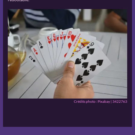
Crédits photo : Pixabay | 3422763