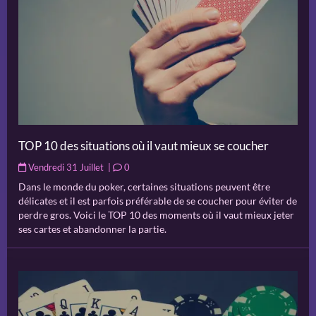
TOP 10 des situations où il vaut mieux se coucher
Vendredi 31 Juillet |
0
Dans le monde du poker, certaines situations peuvent être
délicates et il est parfois préférable de se coucher pour éviter de
perdre gros. Voici le TOP 10 des moments où il vaut mieux jeter
ses cartes et abandonner la partie.