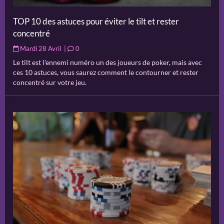
TOP 10 des astuces pour éviter le tilt et rester
concentré
Mardi 28 Avril |
0
Le tilt est l'ennemi numéro un des joueurs de poker, mais avec
ces 10 astuces, vous saurez comment le contourner et rester
concentré sur votre jeu.