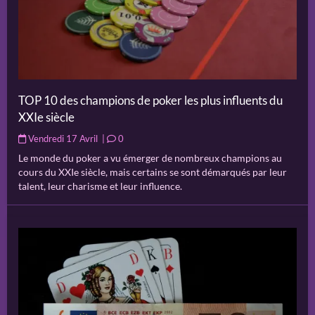
TOP 10 des champions de poker les plus influents du
XXIe siècle
Vendredi 17 Avril |
0
Le monde du poker a vu émerger de nombreux champions au
cours du XXIe siècle, mais certains se sont démarqués par leur
talent, leur charisme et leur influence.