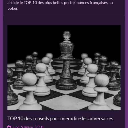
article le TOP 10 des plus belles performances françaises au
poker.
TOP 10 des conseils pour mieux lire les adversaires
Lundi 9 Mars |
0