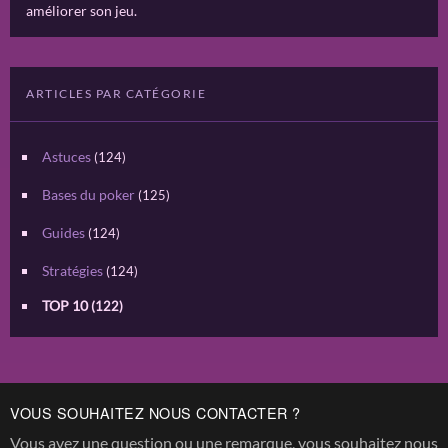
améliorer son jeu.
ARTICLES PAR CATÉGORIE
Astuces
(124)
Bases du poker
(125)
Guides
(124)
Stratégies
(124)
TOP 10
(122)
VOUS SOUHAITEZ NOUS CONTACTER ?
Vous avez une question ou une remarque, vous souhaitez nous