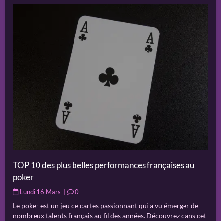
TOP 10 des plus belles performances françaises au
poker
Lundi 16 Mars |
0
Le poker est un jeu de cartes passionnant qui a vu émerger de
nombreux talents français au fil des années. Découvrez dans cet