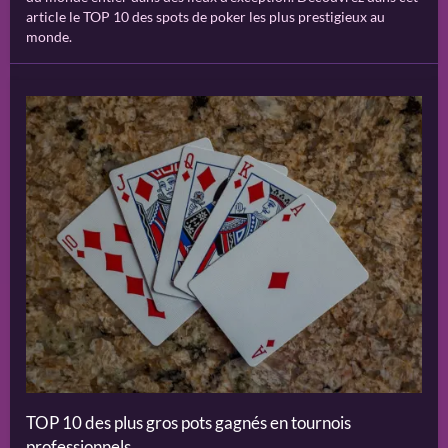
article le TOP 10 des spots de poker les plus prestigieux au
monde.
TOP 10 des plus gros pots gagnés en tournois
professionnels