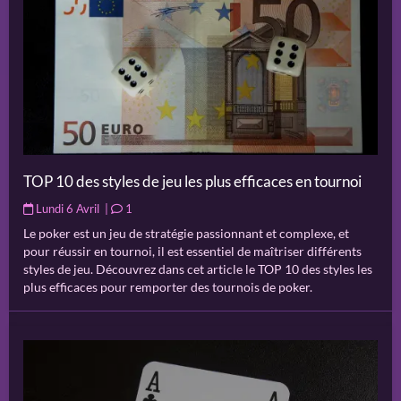
TOP 10 des styles de jeu les plus efficaces en tournoi
Lundi 6 Avril |
1
Le poker est un jeu de stratégie passionnant et complexe, et
pour réussir en tournoi, il est essentiel de maîtriser différents
styles de jeu. Découvrez dans cet article le TOP 10 des styles les
plus efficaces pour remporter des tournois de poker.