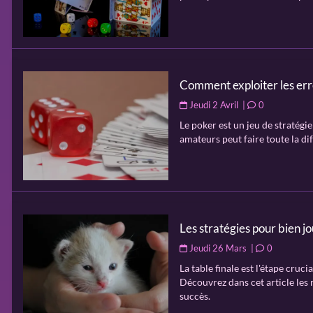
Comment exploiter les err
Jeudi 2 Avril |
0
Le poker est un jeu de stratégi
amateurs peut faire toute la di
Les stratégies pour bien jo
Jeudi 26 Mars |
0
La table finale est l'étape cruci
Découvrez dans cet article les 
succès.