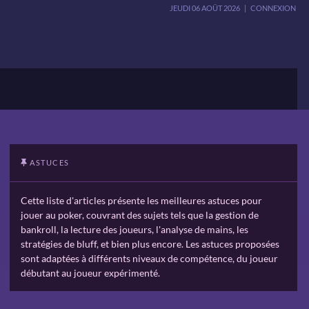
JEUDI 06 AOÛT 2026 |
CONNEXION
ASTUCES
Cette liste d'articles présente les meilleures astuces pour
jouer au poker, couvrant des sujets tels que la gestion de
bankroll, la lecture des joueurs, l'analyse de mains, les
stratégies de bluff, et bien plus encore. Les astuces proposées
sont adaptées à différents niveaux de compétence, du joueur
débutant au joueur expérimenté.