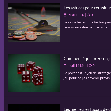
Les astuces pour réussir un
Jeudi 4 Juin |
0
Le value bet est une technique 
réussir un value bet parfait et
Comment équilibrer son je
Jeudi 14 Mai |
0
Le poker est un jeu de stratégi
jeu pour ne pas devenir prévisi
Les meilleures façons de 