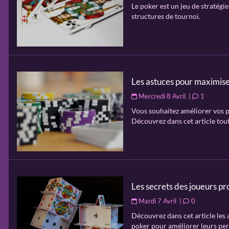
Le poker est un jeu de stratég
structures de tournoi.
Les astuces pour maximiser
Mercredi 8 Avril |
1
Vous souhaitez améliorer vos p
Découvrez dans cet article tout
Les secrets des joueurs pr
Mardi 7 Avril |
0
Découvrez dans cet article les a
poker pour améliorer leurs per