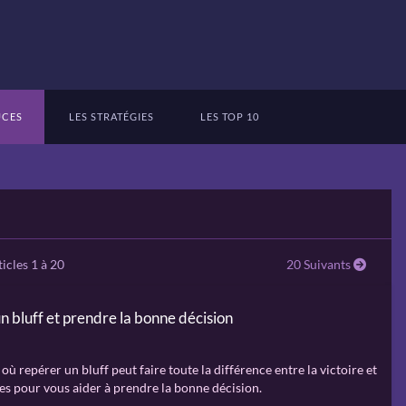
UCES
LES STRATÉGIES
LES TOP 10
ticles 1 à 20
20 Suivants
n bluff et prendre la bonne décision
 où repérer un bluff peut faire toute la différence entre la victoire et
ces pour vous aider à prendre la bonne décision.