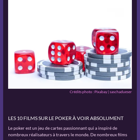
Crédits photo : Pixabay | saschadueser
LES 10 FILMS SUR LE POKER À VOIR ABSOLUMENT
Le poker est un jeu de cartes passionnant qui a inspiré de
nombreux réalisateurs à travers le monde. De nombreux films