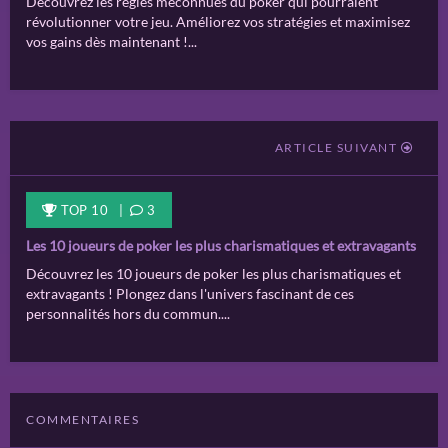
Découvrez les règles méconnues du poker qui pourraient
révolutionner votre jeu. Améliorez vos stratégies et maximisez
vos gains dès maintenant !...
ARTICLE SUIVANT
TOP 10
|
3
Les 10 joueurs de poker les plus charismatiques et extravagants
Découvrez les 10 joueurs de poker les plus charismatiques et
extravagants ! Plongez dans l'univers fascinant de ces
personnalités hors du commun....
COMMENTAIRES