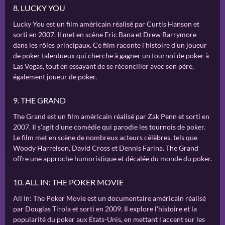
8. LUCKY YOU
Lucky You est un film américain réalisé par Curtis Hanson et
sorti en 2007. Il met en scène Eric Bana et Drew Barrymore
dans les rôles principaux. Ce film raconte l'histoire d'un joueur
de poker talentueux qui cherche à gagner un tournoi de poker à
Las Vegas, tout en essayant de se réconcilier avec son père,
également joueur de poker.
9. THE GRAND
The Grand est un film américain réalisé par Zak Penn et sorti en
2007. Il s'agit d'une comédie qui parodie les tournois de poker.
Le film met en scène de nombreux acteurs célèbres, tels que
Woody Harrelson, David Cross et Dennis Farina. The Grand
offre une approche humoristique et décalée du monde du poker.
10. ALL IN: THE POKER MOVIE
All In: The Poker Movie est un documentaire américain réalisé
par Douglas Tirola et sorti en 2009. Il explore l'histoire et la
popularité du poker aux États-Unis, en mettant l'accent sur les