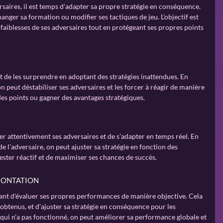
versaires, il est temps d'adapter sa propre stratégie en conséquence.
hanger sa formation ou modifier ses tactiques de jeu. L'objectif est
faiblesses de ses adversaires tout en protégeant ses propres points
t de les surprendre en adoptant des stratégies inattendues. En
on peut déstabiliser ses adversaires et les forcer à réagir de manière
es points ou gagner des avantages stratégiques.
er attentivement ses adversaires et de s'adapter en temps réel. En
 l'adversaire, on peut ajuster sa stratégie en fonction des
ester réactif et de maximiser ses chances de succès.
RONTATION
tant d'évaluer ses propres performances de manière objective. Cela
obtenus, et d'ajuster sa stratégie en conséquence pour les
 qui n'a pas fonctionné, on peut améliorer sa performance globale et