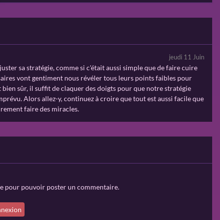
jeudi 11 Juin
juster sa stratégie, comme si c'était aussi simple que de faire cuire
ires vont gentiment nous révéler tous leurs points faibles pour
t bien sûr, il suffit de claquer des doigts pour que notre stratégie
prévu. Alors allez-y, continuez à croire que tout est aussi facile que
ûrement faire des miracles.
te pour pouvoir poster un commentaire.
nexion