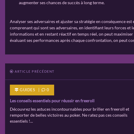
augmenter ses chances de succès à long terme.
Analyser ses adversaires et ajuster sa stratégie en conséquence est
comprenant qui sont ses adversaires, en identifiant leurs forces et l
informations et en restant réactif en temps réel, on peut maximiser
évaluant ses performances après chaque confrontation, on peut cont
ARTICLE PRÉCÉDENT
GUIDES |
0
Les conseils essentiels pour réussir en freeroll
Découvrez les astuces incontournables pour briller en freeroll et
remporter de belles victoires au poker. Ne ratez pas ces conseils
essentiels !...