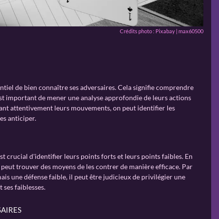
Crédits photo : Pixabay | max60500
ntiel de bien connaître ses adversaires. Cela signifie comprendre
 il est important de mener une analyse approfondie de leurs actions
vant attentivement leurs mouvements, on peut identifier les
s anticiper.
t crucial d'identifier leurs points forts et leurs points faibles. En
n peut trouver des moyens de les contrer de manière efficace. Par
is une défense faible, il peut être judicieux de privilégier une
 ses faiblesses.
SAIRES