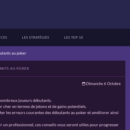
UCES
LES STRATÉGIES
LES TOP 10
butants au poker
TANTS AU POKER
Dimanche 6 Octobre
e nombreux joueurs débutants.
 cher en termes de jetons et de gains potentiels.
ter les erreurs courantes des débutants au poker et améliorer ainsi
r un professionnel, ces conseils vous seront utiles pour progresser