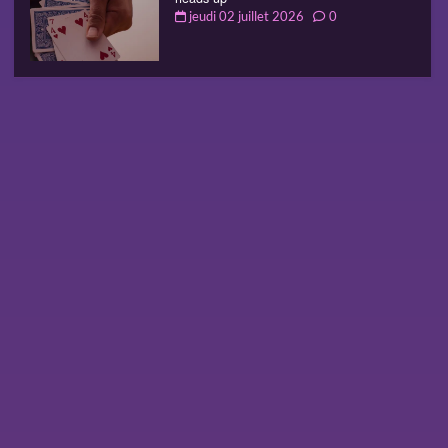
jeudi 02 juillet 2026
0