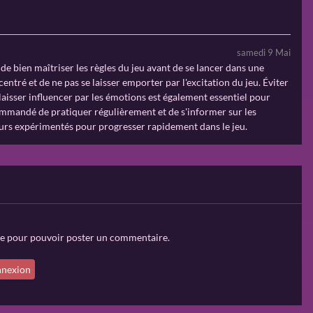
samedi 9 Mai
de bien maîtriser les règles du jeu avant de se lancer dans une
centré et de ne pas se laisser emporter par l'excitation du jeu. Éviter
laisser influencer par les émotions est également essentiel pour
ecommandé de pratiquer régulièrement et de s'informer sur les
ueurs expérimentés pour progresser rapidement dans le jeu.
te pour pouvoir poster un commentaire.
nexion