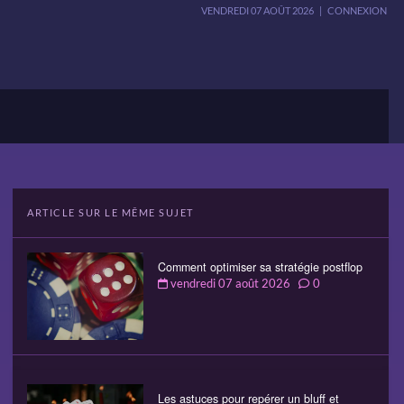
VENDREDI 07 AOÛT 2026 |
CONNEXION
ARTICLE SUR LE MÊME SUJET
Comment optimiser sa stratégie postflop
vendredi 07 août 2026
0
Les astuces pour repérer un bluff et