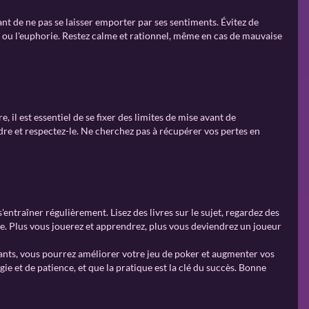
ant de ne pas se laisser emporter par ses sentiments. Évitez de
on ou l'euphorie. Restez calme et rationnel, même en cas de mauvaise
il est essentiel de se fixer des limites de mise avant de
e et respectez-le. Ne cherchez pas à récupérer vos pertes en
'entraîner régulièrement. Lisez des livres sur le sujet, regardez des
ne. Plus vous jouerez et apprendrez, plus vous deviendrez un joueur
tants, vous pourrez améliorer votre jeu de poker et augmenter vos
gie et de patience, et que la pratique est la clé du succès. Bonne