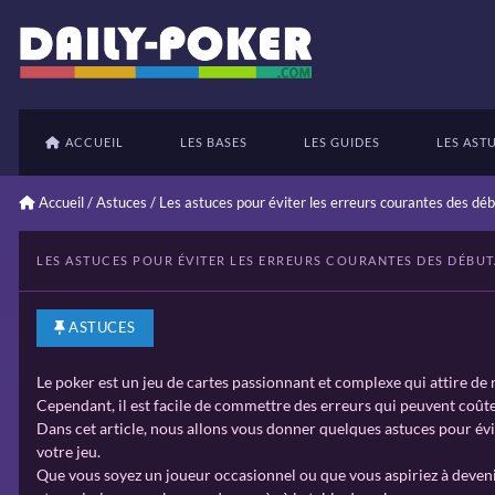
ACCUEIL
LES BASES
LES GUIDES
LES AST
Accueil
/
Astuces
/ Les astuces pour éviter les erreurs courantes des dé
LES ASTUCES POUR ÉVITER LES ERREURS COURANTES DES DÉBU
ASTUCES
Le poker est un jeu de cartes passionnant et complexe qui attire d
Cependant, il est facile de commettre des erreurs qui peuvent coûter
Dans cet article, nous allons vous donner quelques astuces pour évi
votre jeu.
Que vous soyez un joueur occasionnel ou que vous aspiriez à deveni