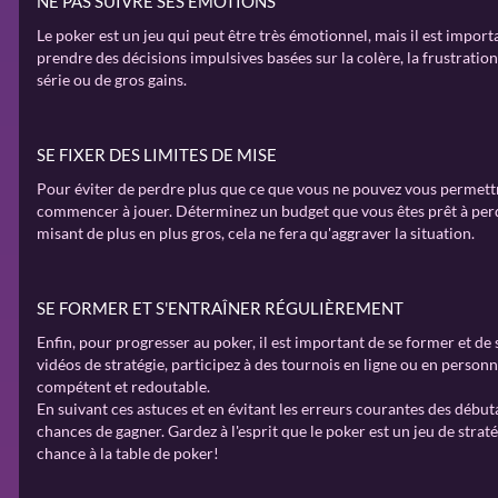
NE PAS SUIVRE SES ÉMOTIONS
Le poker est un jeu qui peut être très émotionnel, mais il est import
prendre des décisions impulsives basées sur la colère, la frustrati
série ou de gros gains.
SE FIXER DES LIMITES DE MISE
Pour éviter de perdre plus que ce que vous ne pouvez vous permettre, 
commencer à jouer. Déterminez un budget que vous êtes prêt à perdr
misant de plus en plus gros, cela ne fera qu'aggraver la situation.
SE FORMER ET S'ENTRAÎNER RÉGULIÈREMENT
Enfin, pour progresser au poker, il est important de se former et de s
vidéos de stratégie, participez à des tournois en ligne ou en person
compétent et redoutable.
En suivant ces astuces et en évitant les erreurs courantes des débu
chances de gagner. Gardez à l'esprit que le poker est un jeu de straté
chance à la table de poker!