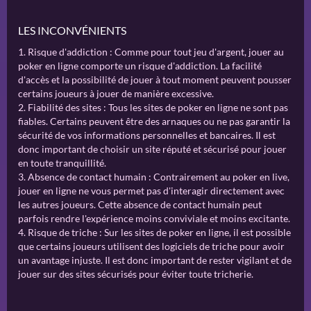
LES INCONVÉNIENTS
1. Risque d'addiction : Comme pour tout jeu d'argent, jouer au
poker en ligne comporte un risque d'addiction. La facilité
d'accès et la possibilité de jouer à tout moment peuvent pousser
certains joueurs à jouer de manière excessive.
2. Fiabilité des sites : Tous les sites de poker en ligne ne sont pas
fiables. Certains peuvent être des arnaques ou ne pas garantir la
sécurité de vos informations personnelles et bancaires. Il est
donc important de choisir un site réputé et sécurisé pour jouer
en toute tranquillité.
3. Absence de contact humain : Contrairement au poker en live,
jouer en ligne ne vous permet pas d'interagir directement avec
les autres joueurs. Cette absence de contact humain peut
parfois rendre l'expérience moins conviviale et moins excitante.
4. Risque de triche : Sur les sites de poker en ligne, il est possible
que certains joueurs utilisent des logiciels de triche pour avoir
un avantage injuste. Il est donc important de rester vigilant et de
jouer sur des sites sécurisés pour éviter toute tricherie.