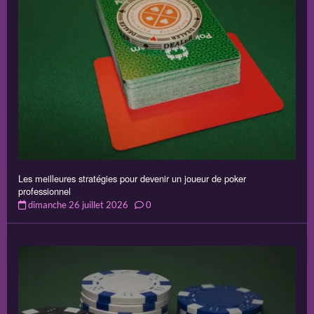
Les meilleures stratégies pour devenir un joueur de poker
professionnel
dimanche 26 juillet 2026
0