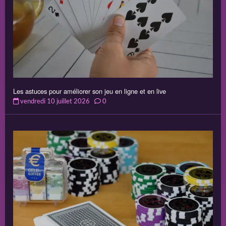
Les astuces pour améliorer son jeu en ligne et en live
vendredi 10 juillet 2026
0