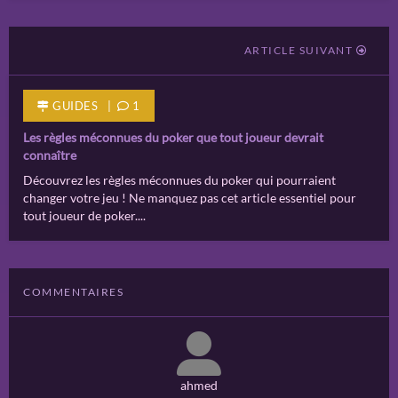
ARTICLE SUIVANT
GUIDES
|
1
Les règles méconnues du poker que tout joueur devrait
connaître
Découvrez les règles méconnues du poker qui pourraient
changer votre jeu ! Ne manquez pas cet article essentiel pour
tout joueur de poker....
COMMENTAIRES
ahmed