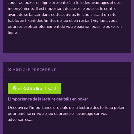
Jouer au poker en ligne présente à la fois des avantages et des
inconvénients. Il est important de peser le pour et le contre
avant de se lancer dans cette activité. En choisissant un site
fiable, en fixant des limites de jeu et en restant vigilant, vous
pourrez profiter pleinement de votre passion pour le poker en
ligne.
ARTICLE PRÉCÉDENT
STRATÉGIES |
3
L'importance de la lecture des tells en poker
Découvrez l'importance cruciale de la lecture des tells au poker
pour améliorer votre jeu et prendre l'avantage sur vos
adversaires....