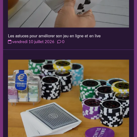
Les astuces pour améliorer son jeu en ligne et en live
vendredi 10 juillet 2026
0