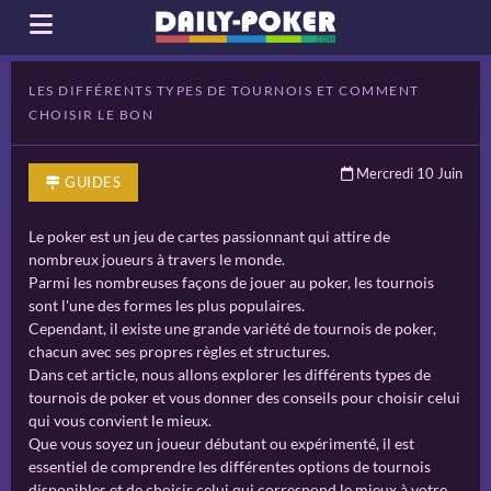
LES DIFFÉRENTS TYPES DE TOURNOIS ET COMMENT
CHOISIR LE BON
Mercredi 10 Juin
GUIDES
Le poker est un jeu de cartes passionnant qui attire de
nombreux joueurs à travers le monde.
Parmi les nombreuses façons de jouer au poker, les tournois
sont l'une des formes les plus populaires.
Cependant, il existe une grande variété de tournois de poker,
chacun avec ses propres règles et structures.
Dans cet article, nous allons explorer les différents types de
tournois de poker et vous donner des conseils pour choisir celui
qui vous convient le mieux.
Que vous soyez un joueur débutant ou expérimenté, il est
essentiel de comprendre les différentes options de tournois
disponibles et de choisir celui qui correspond le mieux à votre