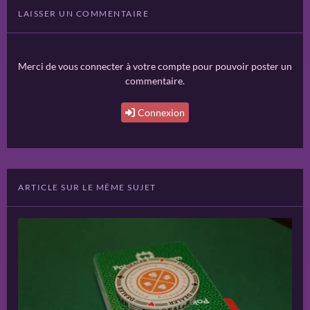
LAISSER UN COMMENTAIRE
Merci de vous connecter à votre compte pour pouvoir poster un
commentaire.
Connexion
ARTICLE SUR LE MÊME SUJET