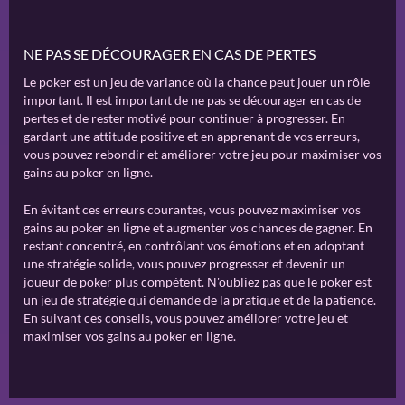
NE PAS SE DÉCOURAGER EN CAS DE PERTES
Le poker est un jeu de variance où la chance peut jouer un rôle
important. Il est important de ne pas se décourager en cas de
pertes et de rester motivé pour continuer à progresser. En
gardant une attitude positive et en apprenant de vos erreurs,
vous pouvez rebondir et améliorer votre jeu pour maximiser vos
gains au poker en ligne.
En évitant ces erreurs courantes, vous pouvez maximiser vos
gains au poker en ligne et augmenter vos chances de gagner. En
restant concentré, en contrôlant vos émotions et en adoptant
une stratégie solide, vous pouvez progresser et devenir un
joueur de poker plus compétent. N'oubliez pas que le poker est
un jeu de stratégie qui demande de la pratique et de la patience.
En suivant ces conseils, vous pouvez améliorer votre jeu et
maximiser vos gains au poker en ligne.