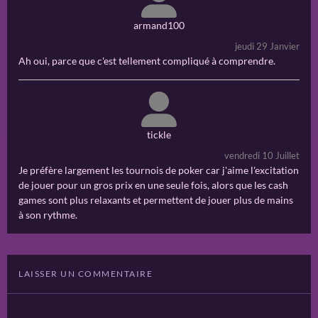
armand100
jeudi 29 Janvier
Ah oui, parce que c'est tellement compliqué à comprendre.
tickle
vendredi 10 Juillet
Je préfère largement les tournois de poker car j'aime l'excitation
de jouer pour un gros prix en une seule fois, alors que les cash
games sont plus relaxants et permettent de jouer plus de mains
à son rythme.
LAISSER UN COMMENTAIRE