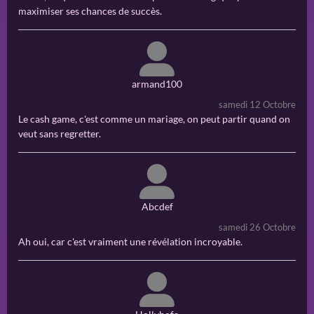
maximiser ses chances de succès.
armand100
samedi 12 Octobre
Le cash game, c'est comme un mariage, on peut partir quand on
veut sans regretter.
Abcdef
samedi 26 Octobre
Ah oui, car c'est vraiment une révélation incroyable.