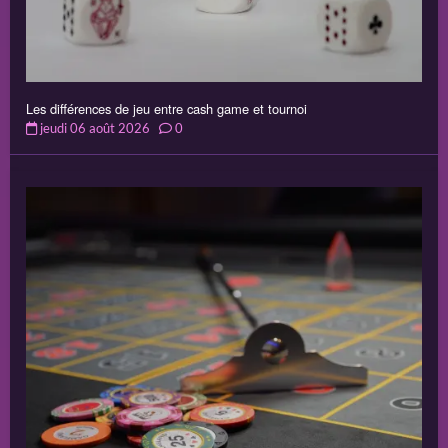
Les différences de jeu entre cash game et tournoi
jeudi 06 août 2026
0