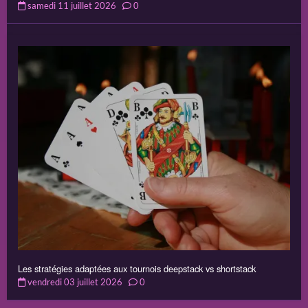
samedi 11 juillet 2026
0
Les stratégies adaptées aux tournois deepstack vs shortstack
vendredi 03 juillet 2026
0