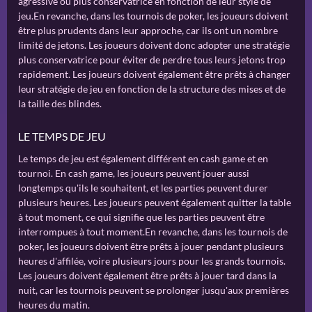
agressive ou plus conservatrice en fonction de leur style de
jeu.En revanche, dans les tournois de poker, les joueurs doivent
être plus prudents dans leur approche, car ils ont un nombre
limité de jetons. Les joueurs doivent donc adopter une stratégie
plus conservatrice pour éviter de perdre tous leurs jetons trop
rapidement. Les joueurs doivent également être prêts à changer
leur stratégie de jeu en fonction de la structure des mises et de
la taille des blindes.
LE TEMPS DE JEU
Le temps de jeu est également différent en cash game et en
tournoi. En cash game, les joueurs peuvent jouer aussi
longtemps qu'ils le souhaitent, et les parties peuvent durer
plusieurs heures. Les joueurs peuvent également quitter la table
à tout moment, ce qui signifie que les parties peuvent être
interrompues à tout moment.En revanche, dans les tournois de
poker, les joueurs doivent être prêts à jouer pendant plusieurs
heures d'affilée, voire plusieurs jours pour les grands tournois.
Les joueurs doivent également être prêts à jouer tard dans la
nuit, car les tournois peuvent se prolonger jusqu'aux premières
heures du matin.