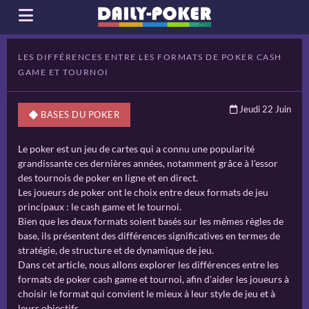
LES DIFFÉRENCES ENTRE LES FORMATS DE POKER CASH
GAME ET TOURNOI
Jeudi 22 Juin
BASES DU POKER
Le poker est un jeu de cartes qui a connu une popularité
grandissante ces dernières années, notamment grâce à l'essor
des tournois de poker en ligne et en direct.
Les joueurs de poker ont le choix entre deux formats de jeu
principaux : le cash game et le tournoi.
Bien que les deux formats soient basés sur les mêmes règles de
base, ils présentent des différences significatives en termes de
stratégie, de structure et de dynamique de jeu.
Dans cet article, nous allons explorer les différences entre les
formats de poker cash game et tournoi, afin d'aider les joueurs à
choisir le format qui convient le mieux à leur style de jeu et à
leurs objectifs.