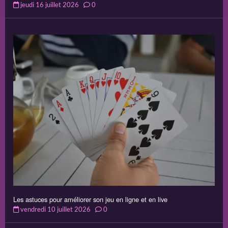
jeudi 16 juillet 2026
0
Les astuces pour améliorer son jeu en ligne et en live
vendredi 10 juillet 2026
0