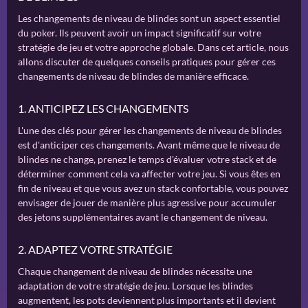
Les changements de niveau de blindes sont un aspect essentiel
du poker. Ils peuvent avoir un impact significatif sur votre
stratégie de jeu et votre approche globale. Dans cet article, nous
allons discuter de quelques conseils pratiques pour gérer ces
changements de niveau de blindes de manière efficace.
1. ANTICIPEZ LES CHANGEMENTS
L'une des clés pour gérer les changements de niveau de blindes
est d'anticiper ces changements. Avant même que le niveau de
blindes ne change, prenez le temps d'évaluer votre stack et de
déterminer comment cela va affecter votre jeu. Si vous êtes en
fin de niveau et que vous avez un stack confortable, vous pouvez
envisager de jouer de manière plus agressive pour accumuler
des jetons supplémentaires avant le changement de niveau.
2. ADAPTEZ VOTRE STRATÉGIE
Chaque changement de niveau de blindes nécessite une
adaptation de votre stratégie de jeu. Lorsque les blindes
augmentent, les pots deviennent plus importants et il devient