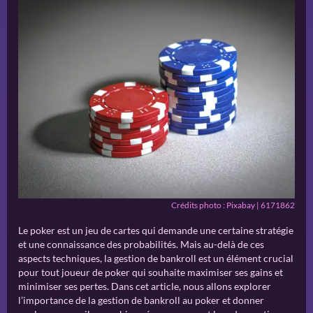
Crédits photo : Pixabay | 6171862
Le poker est un jeu de cartes qui demande une certaine stratégie
et une connaissance des probabilités. Mais au-delà de ces
aspects techniques, la gestion de bankroll est un élément crucial
pour tout joueur de poker qui souhaite maximiser ses gains et
minimiser ses pertes. Dans cet article, nous allons explorer
l’importance de la gestion de bankroll au poker et donner