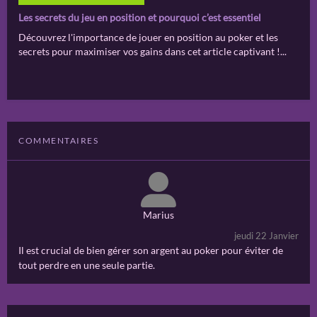
Les secrets du jeu en position et pourquoi c’est essentiel
Découvrez l'importance de jouer en position au poker et les
secrets pour maximiser vos gains dans cet article captivant !...
COMMENTAIRES
Marius
jeudi 22 Janvier
Il est crucial de bien gérer son argent au poker pour éviter de
tout perdre en une seule partie.