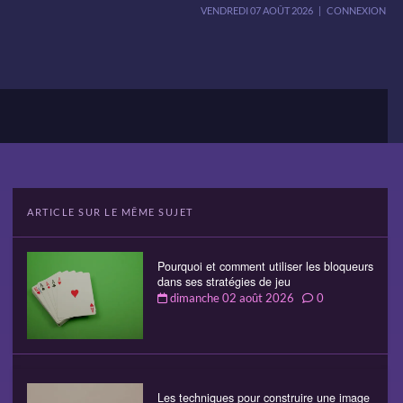
VENDREDI 07 AOÛT 2026 |
CONNEXION
ARTICLE SUR LE MÊME SUJET
Pourquoi et comment utiliser les bloqueurs
dans ses stratégies de jeu
dimanche 02 août 2026
0
Les techniques pour construire une image