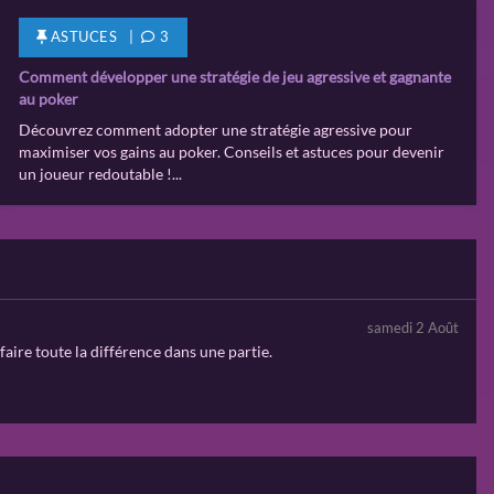
ASTUCES
|
3
Comment développer une stratégie de jeu agressive et gagnante
au poker
Découvrez comment adopter une stratégie agressive pour
maximiser vos gains au poker. Conseils et astuces pour devenir
un joueur redoutable !...
samedi 2 Août
faire toute la différence dans une partie.