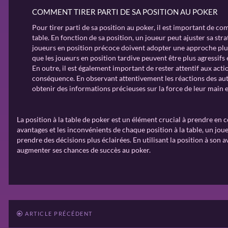
COMMENT TIRER PARTI DE SA POSITION AU POKER
Pour tirer parti de sa position au poker, il est important de c
table. En fonction de sa position, un joueur peut ajuster sa st
joueurs en position précoce doivent adopter une approche plus 
que les joueurs en position tardive peuvent être plus agressifs 
En outre, il est également important de rester attentif aux actio
conséquence. En observant attentivement les réactions des autr
obtenir des informations précieuses sur la force de leur main 
La position à la table de poker est un élément crucial à prendre e
avantages et les inconvénients de chaque position à la table, un joueu
prendre des décisions plus éclairées. En utilisant la position à son 
augmenter ses chances de succès au poker.
ARTICLE PRÉCÉDENT