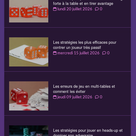
forte à la table et en tirer avantage
lundi 20 juillet 2026
0
Les stratégies les plus efficaces pour
contrer un joueur très passif
mercredi 15 juillet 2026
0
Les erreurs de jeu en multi-tables et
comment les éviter
jeudi 09 juillet 2026
0
Les stratégies pour jouer en heads-up et
dominer son adversaire