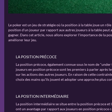
Le poker est un jeu de stratégie où la position à la table joue un rôl
position d'un joueur par rapport aux autres joueurs à la table peut a
gagner. Dans cet article, nous allons explorer l'importance de la po
améliorer leur jeu.
LA POSITION PRÉCOCE
La position précoce, également connue sous le nom de "under the
joueurs en position précoce sont les premiers à parler après les
sur les actions des autres joueurs. En raison de cette contrainte
choix des mains qu'ils jouent et adopter une approche plus con
LA POSITION INTERMÉDIAIRE
La position intermédiaire se situe entre la position précoce et l
ont un avantage par rapport aux joueurs en position précoce car