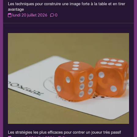
Les techniques pour construire une image forte à la table et en tirer
avantage
lundi 20 juillet 2026
0
Les stratégies les plus efficaces pour contrer un joueur très passif