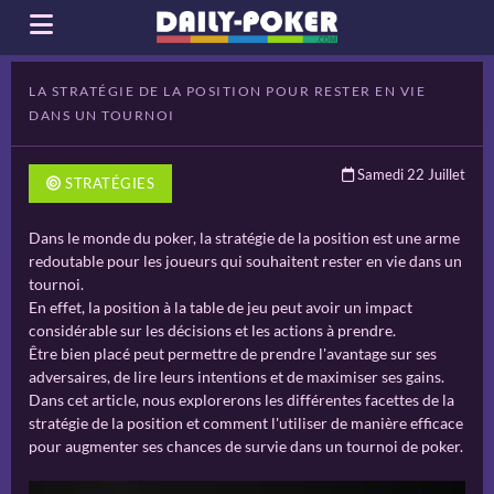
LA STRATÉGIE DE LA POSITION POUR RESTER EN VIE
DANS UN TOURNOI
Samedi 22 Juillet
STRATÉGIES
Dans le monde du poker, la stratégie de la position est une arme
redoutable pour les joueurs qui souhaitent rester en vie dans un
tournoi.
En effet, la position à la table de jeu peut avoir un impact
considérable sur les décisions et les actions à prendre.
Être bien placé peut permettre de prendre l'avantage sur ses
adversaires, de lire leurs intentions et de maximiser ses gains.
Dans cet article, nous explorerons les différentes facettes de la
stratégie de la position et comment l'utiliser de manière efficace
pour augmenter ses chances de survie dans un tournoi de poker.