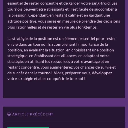
essentiel de rester concentré et de garder votre sang-froid. Les
tournois peuvent être stressants et il est facile de succomber à
la pression. Cependant, en restant calme et en gardant une
attitude positive, vous serez en mesure de prendre des décisions
plus rationnelles et de rester en vie plus longtemps.
La stratégie de la position est un élément essentiel pour rester
en vie dans un tournoi. En comprenant l'importance de la
position, en évaluant la situation, en choisissant une position
stratégique, en établissant des alliances, en adaptant votre
stratégie, en utilisant les ressources à votre avantage et en
restant concentré, vous augmenterez vos chances de survie et
de succès dans le tournoi. Alors, préparez-vous, développez
votre stratégie et allez conquérir le tournoi !
ARTICLE PRÉCÉDENT