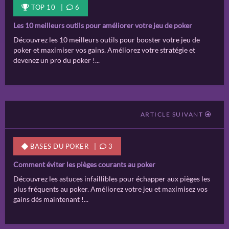
TOP 10 |
6
Les 10 meilleurs outils pour améliorer votre jeu de poker
Découvrez les 10 meilleurs outils pour booster votre jeu de
poker et maximiser vos gains. Améliorez votre stratégie et
devenez un pro du poker !...
ARTICLE SUIVANT
BASES DU POKER
|
3
Comment éviter les pièges courants au poker
Découvrez les astuces infaillibles pour échapper aux pièges les
plus fréquents au poker. Améliorez votre jeu et maximisez vos
gains dès maintenant !...