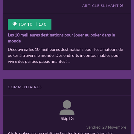
ARTICLE SUIVANT
TOP 10
|
0
Les 10 meilleures destinations pour jouer au poker dans le
monde
Découvrez les 10 meilleures destinations pour les amateurs de
poker à travers le monde. Des endroits incontournables pour
vivre des parties passionnantes !...
COMMENTAIRES
SkipTG
vendredi 29 Novembre
Ah, le poker, ce jeu subtil où l'on tente de percer à jour les