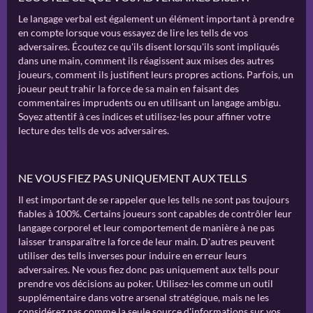
Le langage verbal est également un élément important à prendre
en compte lorsque vous essayez de lire les tells de vos
adversaires. Écoutez ce qu'ils disent lorsqu'ils sont impliqués
dans une main, comment ils réagissent aux mises des autres
joueurs, comment ils justifient leurs propres actions. Parfois, un
joueur peut trahir la force de sa main en faisant des
commentaires imprudents ou en utilisant un langage ambigu.
Soyez attentif à ces indices et utilisez-les pour affiner votre
lecture des tells de vos adversaires.
NE VOUS FIEZ PAS UNIQUEMENT AUX TELLS
Il est important de se rappeler que les tells ne sont pas toujours
fiables à 100%. Certains joueurs sont capables de contrôler leur
langage corporel et leur comportement de manière à ne pas
laisser transparaître la force de leur main. D'autres peuvent
utiliser des tells inverses pour induire en erreur leurs
adversaires. Ne vous fiez donc pas uniquement aux tells pour
prendre vos décisions au poker. Utilisez-les comme un outil
supplémentaire dans votre arsenal stratégique, mais ne les
considérez pas comme la seule source d'informations sur vos