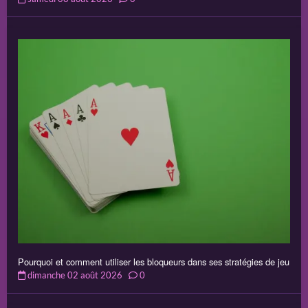
Pourquoi et comment utiliser les bloqueurs dans ses stratégies de jeu
dimanche 02 août 2026
0