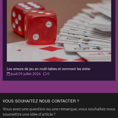
Les erreurs de jeu en multi-tables et comment les éviter
jeudi 09 juillet 2026
0
VOUS SOUHAITEZ NOUS CONTACTER ?
Vous avez une question ou une remarque, vous souhaitez nous
soumettre une idée d'article ?