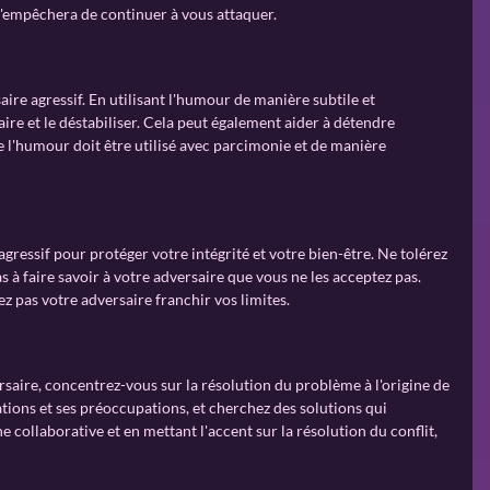
 l'empêchera de continuer à vous attaquer.
re agressif. En utilisant l'humour de manière subtile et
aire et le déstabiliser. Cela peut également aider à détendre
e l'humour doit être utilisé avec parcimonie et de manière
 agressif pour protéger votre intégrité et votre bien-être. Ne tolérez
 à faire savoir à votre adversaire que vous ne les acceptez pas.
z pas votre adversaire franchir vos limites.
ersaire, concentrez-vous sur la résolution du problème à l'origine de
ions et ses préoccupations, et cherchez des solutions qui
 collaborative et en mettant l'accent sur la résolution du conflit,