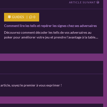
ARTICLE SUIVANT
GUIDES
|
0
Comment lire les tells et repérer les signes chez ses adversaires
Découvrez comment décoder les tells de vos adversaires au
poker pour améliorer votre jeu et prendre l'avantage à la table....
article, soyez le premier à vous exprimer !