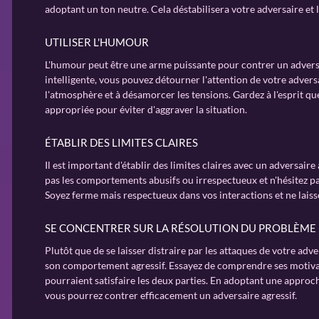
adoptant un ton neutre. Cela déstabilisera votre adversaire et
UTILISER L'HUMOUR
L'humour peut être une arme puissante pour contrer un adversai
intelligente, vous pouvez détourner l'attention de votre advers
l'atmosphère et à désamorcer les tensions. Gardez à l'esprit qu
appropriée pour éviter d'aggraver la situation.
ÉTABLIR DES LIMITES CLAIRES
Il est important d'établir des limites claires avec un adversaire
pas les comportements abusifs ou irrespectueux et n'hésitez pas
Soyez ferme mais respectueux dans vos interactions et ne laisse
SE CONCENTRER SUR LA RÉSOLUTION DU PROBLÈME
Plutôt que de se laisser distraire par les attaques de votre adv
son comportement agressif. Essayez de comprendre ses motivat
pourraient satisfaire les deux parties. En adoptant une approche
vous pourrez contrer efficacement un adversaire agressif.