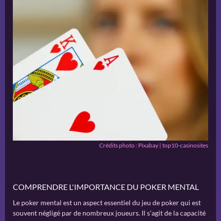
Crédits photo : Pixabay | top10-casinosites
COMPRENDRE L'IMPORTANCE DU POKER MENTAL
Le poker mental est un aspect essentiel du jeu de poker qui est
souvent négligé par de nombreux joueurs. Il s'agit de la capacité