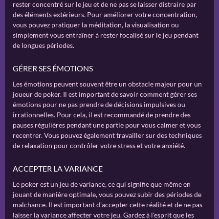
rester concentré sur le jeu et de ne pas se laisser distraire par
des éléments extérieurs. Pour améliorer votre concentration,
vous pouvez pratiquer la méditation, la visualisation ou
simplement vous entraîner à rester focalisé sur le jeu pendant
de longues périodes.
GÉRER SES ÉMOTIONS
Les émotions peuvent souvent être un obstacle majeur pour un
joueur de poker. Il est important de savoir comment gérer ses
émotions pour ne pas prendre de décisions impulsives ou
irrationnelles. Pour cela, il est recommandé de prendre des
pauses régulières pendant une partie pour vous calmer et vous
recentrer. Vous pouvez également travailler sur des techniques
de relaxation pour contrôler votre stress et votre anxiété.
ACCEPTER LA VARIANCE
Le poker est un jeu de variance, ce qui signifie que même en
jouant de manière optimale, vous pouvez subir des périodes de
malchance. Il est important d'accepter cette réalité et de ne pas
laisser la variance affecter votre jeu. Gardez à l'esprit que les