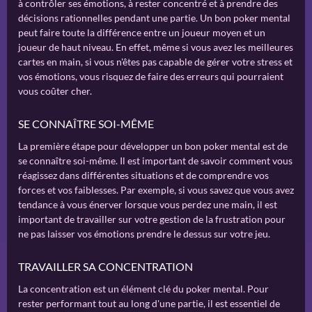
à contrôler ses émotions, à rester concentré et à prendre des
décisions rationnelles pendant une partie. Un bon poker mental
peut faire toute la différence entre un joueur moyen et un
joueur de haut niveau. En effet, même si vous avez les meilleures
cartes en main, si vous n'êtes pas capable de gérer votre stress et
vos émotions, vous risquez de faire des erreurs qui pourraient
vous coûter cher.
SE CONNAÎTRE SOI-MÊME
La première étape pour développer un bon poker mental est de
se connaître soi-même. Il est important de savoir comment vous
réagissez dans différentes situations et de comprendre vos
forces et vos faiblesses. Par exemple, si vous savez que vous avez
tendance à vous énerver lorsque vous perdez une main, il est
important de travailler sur votre gestion de la frustration pour
ne pas laisser vos émotions prendre le dessus sur votre jeu.
TRAVAILLER SA CONCENTRATION
La concentration est un élément clé du poker mental. Pour
rester performant tout au long d'une partie, il est essentiel de