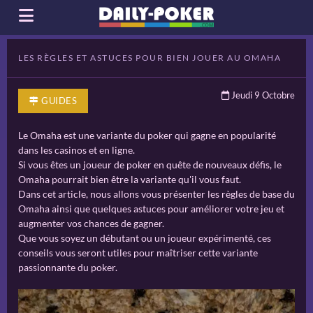
LES RÈGLES ET ASTUCES POUR BIEN JOUER AU OMAHA
Jeudi 9 Octobre
GUIDES
Le Omaha est une variante du poker qui gagne en popularité
dans les casinos et en ligne.
Si vous êtes un joueur de poker en quête de nouveaux défis, le
Omaha pourrait bien être la variante qu'il vous faut.
Dans cet article, nous allons vous présenter les règles de base du
Omaha ainsi que quelques astuces pour améliorer votre jeu et
augmenter vos chances de gagner.
Que vous soyez un débutant ou un joueur expérimenté, ces
conseils vous seront utiles pour maîtriser cette variante
passionnante du poker.