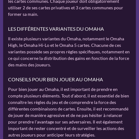
les cartes communes. Chaque joueur doit obligatoirement
utiliser 2 de ses cartes privatives et 3 cartes communes pour
former sa main.
LES DIFFÉRENTES VARIANTES DU OMAHA
Il existe plusieurs variantes du Omaha, notamment le Omaha
High, le Omaha Hi-Lo et le Omaha 5 cartes. Chacune de ces
variantes possède ses propres règles spécifiques, notamment en
ce qui concerne la distribution des gains en fonction de la force
des mains des joueurs.
CONSEILS POUR BIEN JOUER AU OMAHA
Pour bien jouer au Omaha, il est important de prendre en
compte plusieurs éléments. Tout d'abord, il est essentiel de bien
connaître les règles du jeu et de comprendre la force des
différentes combinaisons de cartes. Ensuite, il est recommandé
de jouer de manière agressive et de ne pas hésiter à relancer
pour prendre l'avantage sur ses adversaires. Il est également
important de rester concentré et de surveiller les actions des
autres joueurs pour anticiper leurs stratégies.