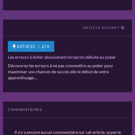
ARTICLE SUIVANT
ASTUCES
|
0
Les erreurs à éviter absolument lorsqu'on débute au poker
Découvrez les erreurs à ne pas commettre au poker pour
maximiser vos chances de succès dès le début de votre
apprentissage....
COMMENTAIRES
Il n'y a encore aucun commentaire sur cet article, soyez le