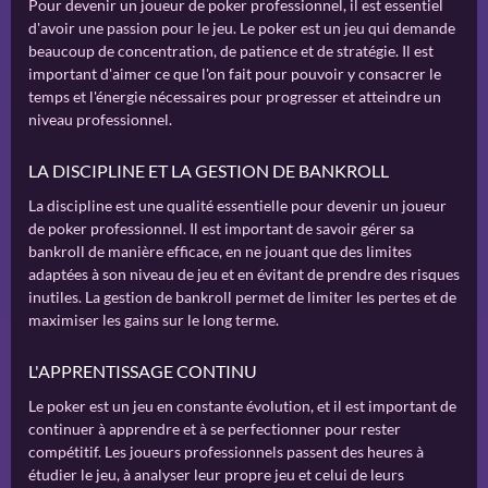
Pour devenir un joueur de poker professionnel, il est essentiel
d'avoir une passion pour le jeu. Le poker est un jeu qui demande
beaucoup de concentration, de patience et de stratégie. Il est
important d'aimer ce que l'on fait pour pouvoir y consacrer le
temps et l'énergie nécessaires pour progresser et atteindre un
niveau professionnel.
LA DISCIPLINE ET LA GESTION DE BANKROLL
La discipline est une qualité essentielle pour devenir un joueur
de poker professionnel. Il est important de savoir gérer sa
bankroll de manière efficace, en ne jouant que des limites
adaptées à son niveau de jeu et en évitant de prendre des risques
inutiles. La gestion de bankroll permet de limiter les pertes et de
maximiser les gains sur le long terme.
L'APPRENTISSAGE CONTINU
Le poker est un jeu en constante évolution, et il est important de
continuer à apprendre et à se perfectionner pour rester
compétitif. Les joueurs professionnels passent des heures à
étudier le jeu, à analyser leur propre jeu et celui de leurs