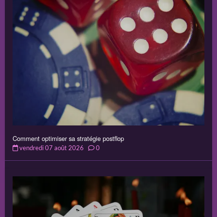
Comment optimiser sa stratégie postflop
vendredi 07 août 2026
0