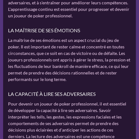
adversaires, et à s'entraîner pour améliorer leurs compétences.
L'apprentissage continu est essentiel pour progresser et devenir
un joueur de poker professionnel.
LA MAÎTRISE DE SES ÉMOTIONS
La maîtrise de ses émotions est un aspect crucial du jeu de
poker. Il est important de rester calme et concentré en toutes
circonstances, que ce soit en cas de victoire ou de défaite. Les
joueurs professionnels ont appris à gérer le stress, la pression et
les fluctuations de leur bankroll de manière efficace, ce qui leur
permet de prendre des décisions rationnelles et de rester
performants sur le long terme.
LA CAPACITÉ À LIRE SES ADVERSAIRES
Pour devenir un joueur de poker professionnel, il est essentiel
de développer la capacité à lire ses adversaires. Savoir
interpréter les tells, les gestes, les expressions faciales et les
comportements de ses adversaires permet de prendre des
décisions plus éclairées et d'anticiper les actions de ces
derniers. La lecture des adversaires est une compétence