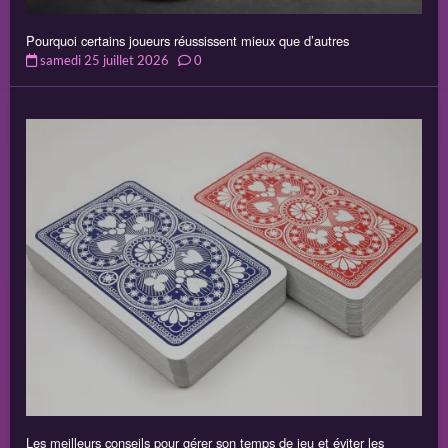
Pourquoi certains joueurs réussissent mieux que d’autres
samedi 25 juillet 2026
0
Les meilleurs conseils pour gérer son temps de jeu et éviter les