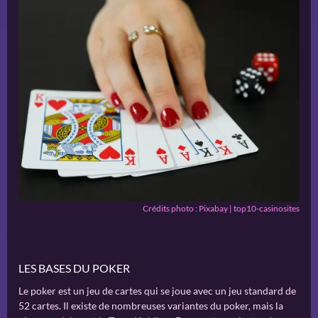
Crédits photo : Pixabay | top10-casinosites
LES BASES DU POKER
Le poker est un jeu de cartes qui se joue avec un jeu standard de
52 cartes. Il existe de nombreuses variantes du poker, mais la