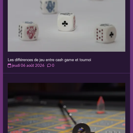
Les différences de jeu entre cash game et tournoi
jeudi 06 août 2026
0