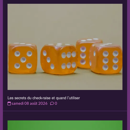
Les secrets du check-raise et quand l’utiliser
samedi 08 août 2026
0