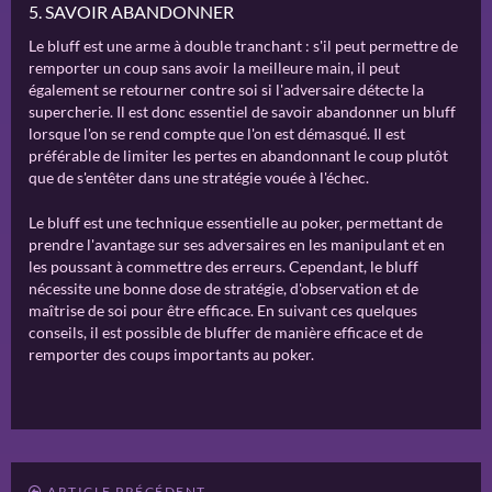
5. SAVOIR ABANDONNER
Le bluff est une arme à double tranchant : s'il peut permettre de
remporter un coup sans avoir la meilleure main, il peut
également se retourner contre soi si l'adversaire détecte la
supercherie. Il est donc essentiel de savoir abandonner un bluff
lorsque l'on se rend compte que l'on est démasqué. Il est
préférable de limiter les pertes en abandonnant le coup plutôt
que de s'entêter dans une stratégie vouée à l'échec.
Le bluff est une technique essentielle au poker, permettant de
prendre l'avantage sur ses adversaires en les manipulant et en
les poussant à commettre des erreurs. Cependant, le bluff
nécessite une bonne dose de stratégie, d'observation et de
maîtrise de soi pour être efficace. En suivant ces quelques
conseils, il est possible de bluffer de manière efficace et de
remporter des coups importants au poker.
ARTICLE PRÉCÉDENT