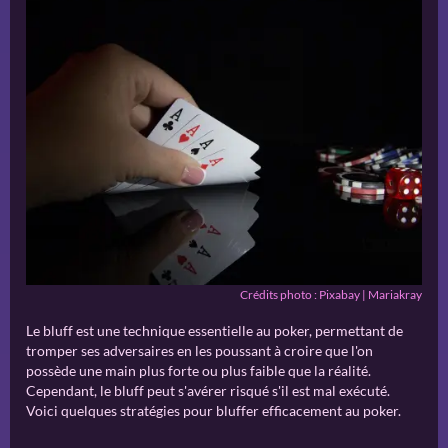
Crédits photo : Pixabay | Mariakray
Le bluff est une technique essentielle au poker, permettant de
tromper ses adversaires en les poussant à croire que l'on
possède une main plus forte ou plus faible que la réalité.
Cependant, le bluff peut s'avérer risqué s'il est mal exécuté.
Voici quelques stratégies pour bluffer efficacement au poker.