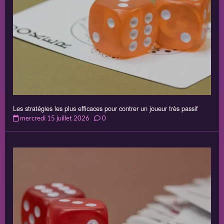
Les stratégies les plus efficaces pour contrer un joueur très passif
mercredi 15 juillet 2026
0