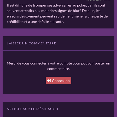
Il est difficile de tromper ses adversaires au poker, car ils sont
souvent attentifs aux moindres signes de bluff. De plus, les
erreurs de jugement peuvent rapidement mener à une perte de
crédibilité et à une défaite cuisante.
LAISSER UN COMMENTAIRE
Merci de vous connecter à votre compte pour pouvoir poster un
commentaire.
Connexion
ARTICLE SUR LE MÊME SUJET