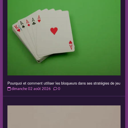
Pourquoi et comment utiliser les bloqueurs dans ses stratégies de jeu
dimanche 02 août 2026
0