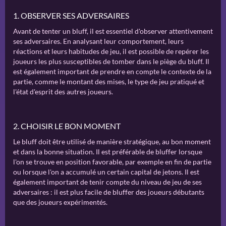
1. OBSERVER SES ADVERSAIRES
Avant de tenter un bluff, il est essentiel d'observer attentivement
ses adversaires. En analysant leur comportement, leurs
réactions et leurs habitudes de jeu, il est possible de repérer les
joueurs les plus susceptibles de tomber dans le piège du bluff. Il
est également important de prendre en compte le contexte de la
partie, comme le montant des mises, le type de jeu pratiqué et
l'état d'esprit des autres joueurs.
2. CHOISIR LE BON MOMENT
Le bluff doit être utilisé de manière stratégique, au bon moment
et dans la bonne situation. Il est préférable de bluffer lorsque
l'on se trouve en position favorable, par exemple en fin de partie
ou lorsque l'on a accumulé un certain capital de jetons. Il est
également important de tenir compte du niveau de jeu de ses
adversaires : il est plus facile de bluffer des joueurs débutants
que des joueurs expérimentés.