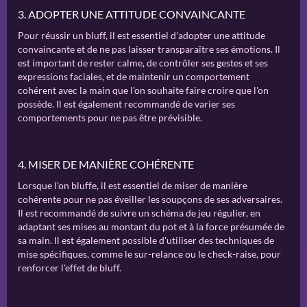
3. ADOPTER UNE ATTITUDE CONVAINCANTE
Pour réussir un bluff, il est essentiel d'adopter une attitude
convaincante et de ne pas laisser transparaître ses émotions. Il
est important de rester calme, de contrôler ses gestes et ses
expressions faciales, et de maintenir un comportement
cohérent avec la main que l'on souhaite faire croire que l'on
possède. Il est également recommandé de varier ses
comportements pour ne pas être prévisible.
4. MISER DE MANIÈRE COHÉRENTE
Lorsque l'on bluffe, il est essentiel de miser de manière
cohérente pour ne pas éveiller les soupçons de ses adversaires.
Il est recommandé de suivre un schéma de jeu régulier, en
adaptant ses mises au montant du pot et à la force présumée de
sa main. Il est également possible d'utiliser des techniques de
mise spécifiques, comme le sur-relance ou le check-raise, pour
renforcer l'effet de bluff.