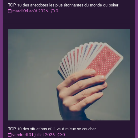
TOP 10 des anecdotes les plus étonnantes du monde du poker
mardi 04 août 2026
0
TOP 10 des situations où il vaut mieux se coucher
vendredi 31 juillet 2026
0