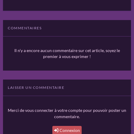
COMMENTAIRES
Il n'y a encore aucun commentaire sur cet article, soyez le
premier à vous exprimer !
LAISSER UN COMMENTAIRE
Merci de vous connecter à votre compte pour pouvoir poster un
commentaire.
Connexion