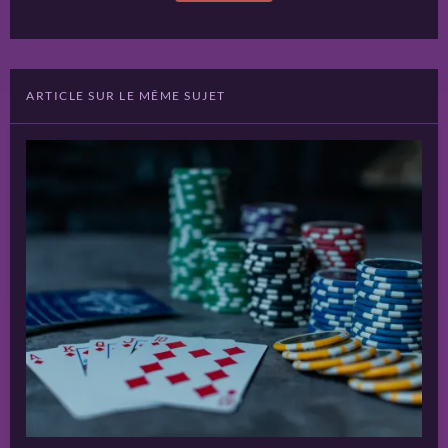
ARTICLE SUR LE MÊME SUJET