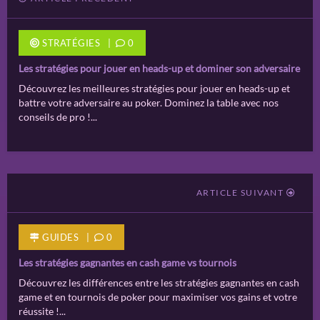
STRATÉGIES |
0
Les stratégies pour jouer en heads-up et dominer son adversaire
Découvrez les meilleures stratégies pour jouer en heads-up et
battre votre adversaire au poker. Dominez la table avec nos
conseils de pro !...
ARTICLE SUIVANT
GUIDES
|
0
Les stratégies gagnantes en cash game vs tournois
Découvrez les différences entre les stratégies gagnantes en cash
game et en tournois de poker pour maximiser vos gains et votre
réussite !...