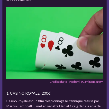
Crédits photo : Pixabay | eGamingImagery
1. CASINO ROYALE (2006)
Casino Royale est un film d'espionnage britannique réalisé par
Martin Campbell. Il met en vedette Daniel Craig dans le rôle de