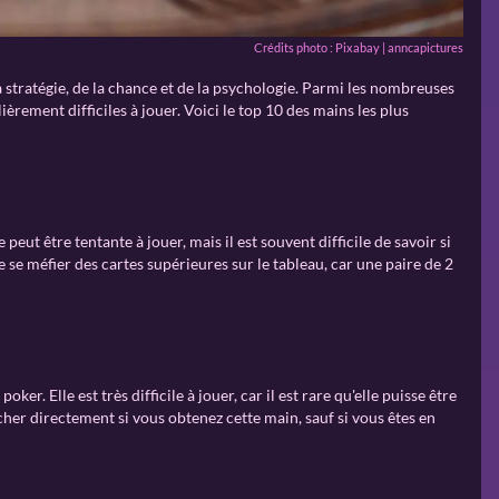
Crédits photo : Pixabay | anncapictures
a stratégie, de la chance et de la psychologie. Parmi les nombreuses
ièrement difficiles à jouer. Voici le top 10 des mains les plus
e peut être tentante à jouer, mais il est souvent difficile de savoir si
e se méfier des cartes supérieures sur le tableau, car une paire de 2
er. Elle est très difficile à jouer, car il est rare qu'elle puisse être
her directement si vous obtenez cette main, sauf si vous êtes en