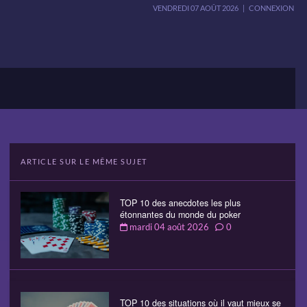
VENDREDI 07 AOÛT 2026 |
CONNEXION
ARTICLE SUR LE MÊME SUJET
TOP 10 des anecdotes les plus
étonnantes du monde du poker
mardi 04 août 2026
0
TOP 10 des situations où il vaut mieux se