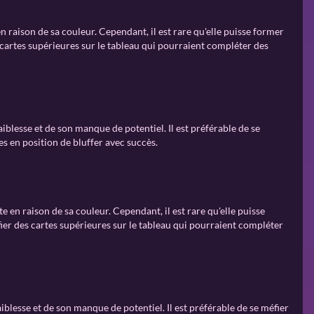
n raison de sa couleur. Cependant, il est rare qu'elle puisse former
s cartes supérieures sur le tableau qui pourraient compléter des
faiblesse et de son manque de potentiel. Il est préférable de se
s en position de bluffer avec succès.
e en raison de sa couleur. Cependant, il est rare qu'elle puisse
fier des cartes supérieures sur le tableau qui pourraient compléter
faiblesse et de son manque de potentiel. Il est préférable de se méfier