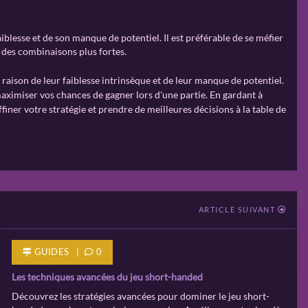
faiblesse et de son manque de potentiel. Il est préférable de se méfier
 des combinaisons plus fortes.
 raison de leur faiblesse intrinsèque et de leur manque de potentiel.
aximiser vos chances de gagner lors d'une partie. En gardant à
affiner votre stratégie et prendre de meilleures décisions à la table de
ARTICLE SUIVANT
GUIDES
|
0
Les techniques avancées du jeu short-handed
Découvrez les stratégies avancées pour dominer le jeu short-