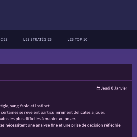
UCES
LES STRATÉGIES
LES TOP 10
Jeudi 8 Janvier
gie, sang-froid et instinct.
certaines se révèlent particulièrement délicates à jouer.
ns les plus difficiles à manier au poker.
 nécessitent une analyse fine et une prise de décision réfléchie