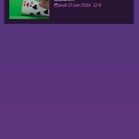
jeudi 25 juin 2026
0