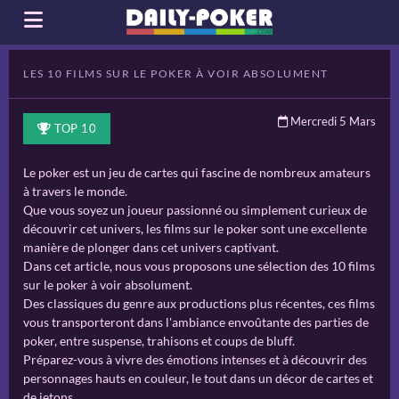
LES 10 FILMS SUR LE POKER À VOIR ABSOLUMENT
Mercredi 5 Mars
TOP 10
Le poker est un jeu de cartes qui fascine de nombreux amateurs
à travers le monde.
Que vous soyez un joueur passionné ou simplement curieux de
découvrir cet univers, les films sur le poker sont une excellente
manière de plonger dans cet univers captivant.
Dans cet article, nous vous proposons une sélection des 10 films
sur le poker à voir absolument.
Des classiques du genre aux productions plus récentes, ces films
vous transporteront dans l'ambiance envoûtante des parties de
poker, entre suspense, trahisons et coups de bluff.
Préparez-vous à vivre des émotions intenses et à découvrir des
personnages hauts en couleur, le tout dans un décor de cartes et
de jetons.