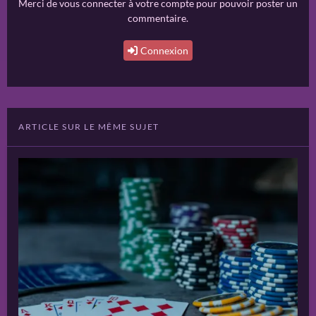
Merci de vous connecter à votre compte pour pouvoir poster un
commentaire.
Connexion
ARTICLE SUR LE MÊME SUJET