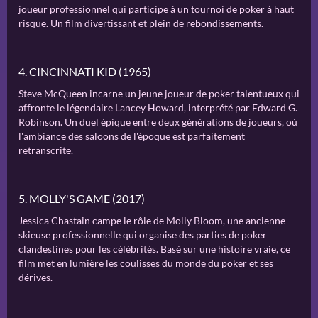
joueur professionnel qui participe à un tournoi de poker à haut
risque. Un film divertissant et plein de rebondissements.
4. CINCINNATI KID (1965)
Steve McQueen incarne un jeune joueur de poker talentueux qui
affronte le légendaire Lancey Howard, interprété par Edward G.
Robinson. Un duel épique entre deux générations de joueurs, où
l'ambiance des saloons de l'époque est parfaitement
retranscrite.
5. MOLLY'S GAME (2017)
Jessica Chastain campe le rôle de Molly Bloom, une ancienne
skieuse professionnelle qui organise des parties de poker
clandestines pour les célébrités. Basé sur une histoire vraie, ce
film met en lumière les coulisses du monde du poker et ses
dérives.