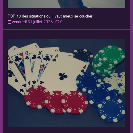
TOP 10 des situations où il vaut mieux se coucher
vendredi 31 juillet 2026
0