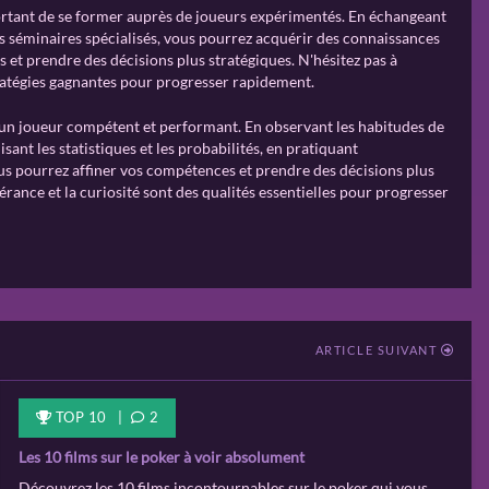
mportant de se former auprès de joueurs expérimentés. En échangeant
s séminaires spécialisés, vous pourrez acquérir des connaissances
s et prendre des décisions plus stratégiques. N'hésitez pas à
stratégies gagnantes pour progresser rapidement.
r un joueur compétent et performant. En observant les habitudes de
isant les statistiques et les probabilités, en pratiquant
us pourrez affiner vos compétences et prendre des décisions plus
vérance et la curiosité sont des qualités essentielles pour progresser
ARTICLE SUIVANT
TOP 10
|
2
Les 10 films sur le poker à voir absolument
Découvrez les 10 films incontournables sur le poker qui vous