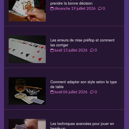
prendre la bonne décision
dimanche 19 juillet 2026
0
Les erreurs de mise préflop et comment
les corriger
lundi 13 juillet 2026
0
Comment adapter son style selon le type
de table
lundi 06 juillet 2026
0
Les techniques avancées pour jouer en
heads-up