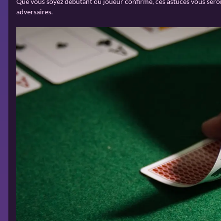
Que vous soyez débutant ou joueur confirmé, ces astuces vous seront
adversaires.