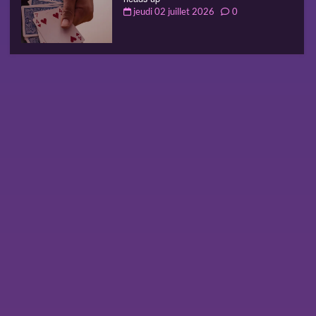
jeudi 02 juillet 2026
0