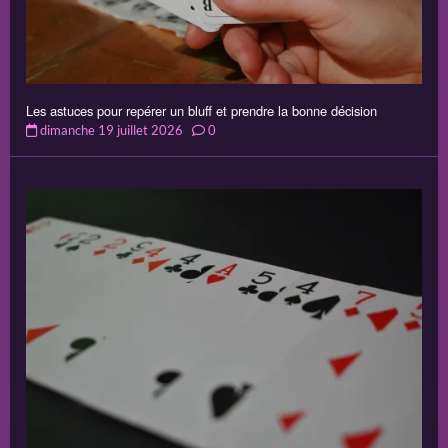
Les astuces pour repérer un bluff et prendre la bonne décision
dimanche 19 juillet 2026
0