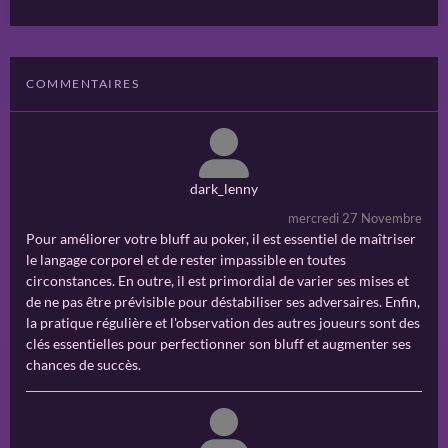
COMMENTAIRES
dark_lenny
mercredi 27 Novembre
Pour améliorer votre bluff au poker, il est essentiel de maîtriser
le langage corporel et de rester impassible en toutes
circonstances. En outre, il est primordial de varier ses mises et
de ne pas être prévisible pour déstabiliser ses adversaires. Enfin,
la pratique régulière et l'observation des autres joueurs sont des
clés essentielles pour perfectionner son bluff et augmenter ses
chances de succès.