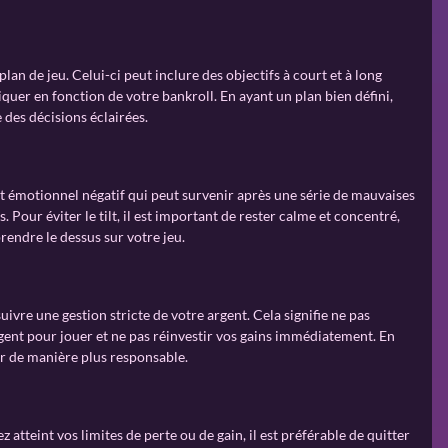
plan de jeu. Celui-ci peut inclure des objectifs à court et à long
liquer en fonction de votre bankroll. En ayant un plan bien défini,
 des décisions éclairées.
état émotionnel négatif qui peut survenir après une série de mauvaises
Pour éviter le tilt, il est important de rester calme et concentré,
rendre le dessus sur votre jeu.
uivre une gestion stricte de votre argent. Cela signifie ne pas
gent pour jouer et ne pas réinvestir vos gains immédiatement. En
er de manière plus responsable.
z atteint vos limites de perte ou de gain, il est préférable de quitter