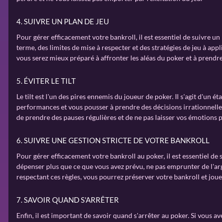
4. SUIVRE UN PLAN DE JEU
Pour gérer efficacement votre bankroll, il est essentiel de suivre un 
terme, des limites de mise à respecter et des stratégies de jeu à app
vous serez mieux préparé à affronter les aléas du poker et à prendre
5. ÉVITER LE TILT
Le tilt est l'un des pires ennemis du joueur de poker. Il s'agit d'un 
performances et vous pousser à prendre des décisions irrationnelles. 
de prendre des pauses régulières et de ne pas laisser vos émotions p
6. SUIVRE UNE GESTION STRICTE DE VOTRE BANKROLL
Pour gérer efficacement votre bankroll au poker, il est essentiel de s
dépenser plus que ce que vous avez prévu, ne pas emprunter de l'ar
respectant ces règles, vous pourrez préserver votre bankroll et jou
7. SAVOIR QUAND S'ARRÊTER
Enfin, il est important de savoir quand s'arrêter au poker. Si vous ave