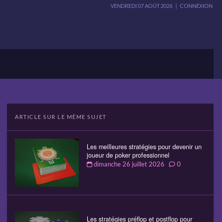
VENDREDI 07 AOÛT 2026 |
CONNEXION
ARTICLE SUR LE MÊME SUJET
Les meilleures stratégies pour devenir un
joueur de poker professionnel
dimanche 26 juillet 2026
0
Les stratégies préflop et postflop pour