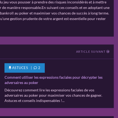
on du jeu vous pousser à prendre des risques inconsidérés et à mettre
uer de manière responsable.En suivant ces conseils et en adoptant une
 bankroll au poker et maximiser vos chances de succès à long terme.
 qu'une gestion prudente de votre argent est essentielle pour rester
ARTICLE SUIVANT
ASTUCES
|
2
Comment utiliser les expressions faciales pour décrypter les
adversaires au poker
Découvrez comment lire les expressions faciales de vos
adversaires au poker pour maximiser vos chances de gagner.
Astuces et conseils indispensables !...