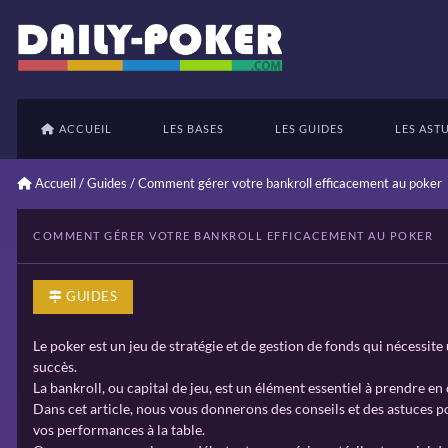
ACCUEIL
LES BASES
LES GUIDES
LES AST
Accueil
/
Guides
/ Comment gérer votre bankroll efficacement au poker
COMMENT GÉRER VOTRE BANKROLL EFFICACEMENT AU POKER
GUIDES
Le poker est un jeu de stratégie et de gestion de fonds qui nécessi
succès.
La bankroll, ou capital de jeu, est un élément essentiel à prendre en
Dans cet article, nous vous donnerons des conseils et des astuces p
vos performances à la table.