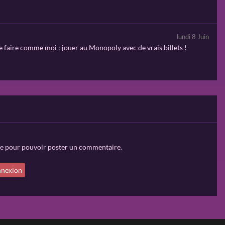
lundi 8 Juin
de faire comme moi : jouer au Monopoly avec de vrais billets !
te pour pouvoir poster un commentaire.
nexion