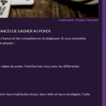
Crédits photo : Pixabay | ThorstenF
CHANCES DE GAGNER AU POKER
 la chance et des compétences stratégiques. Si vous souhaitez
à adopter :
règles du poker. Familiarisez-vous avec les différentes
er leurs habitudes de jeu, leurs tells et leurs stratégies. Cette