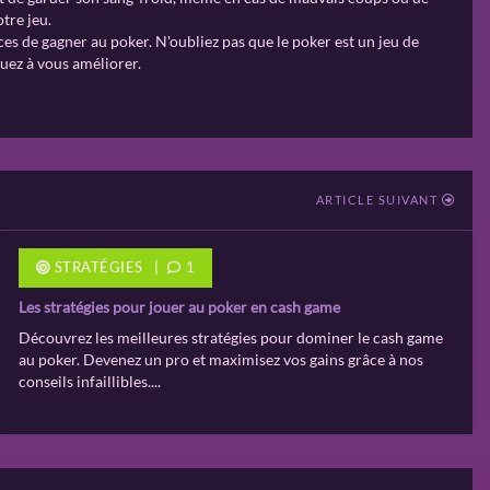
tre jeu.
es de gagner au poker. N'oubliez pas que le poker est un jeu de
uez à vous améliorer.
ARTICLE SUIVANT
STRATÉGIES
|
1
Les stratégies pour jouer au poker en cash game
Découvrez les meilleures stratégies pour dominer le cash game
au poker. Devenez un pro et maximisez vos gains grâce à nos
conseils infaillibles....