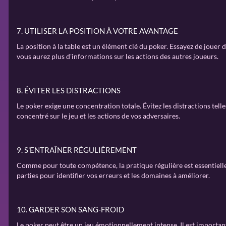
7. UTILISER LA POSITION À VOTRE AVANTAGE
La position à la table est un élément clé du poker. Essayez de jouer 
vous aurez plus d'informations sur les actions des autres joueurs.
8. ÉVITER LES DISTRACTIONS
Le poker exige une concentration totale. Évitez les distractions tell
concentré sur le jeu et les actions de vos adversaires.
9. S'ENTRAÎNER RÉGULIÈREMENT
Comme pour toute compétence, la pratique régulière est essentielle
parties pour identifier vos erreurs et les domaines à améliorer.
10. GARDER SON SANG-FROID
Le poker peut être un jeu émotionnellement intense. Il est importa