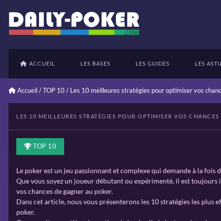
ACCUEIL
LES BASES
LES GUIDES
LES AST
Accueil
/
TOP 10
/ Les 10 meilleures stratégies pour optimiser vos chan
LES 10 MEILLEURES STRATÉGIES POUR OPTIMISER VOS CHANCES
TOP 10
Le poker est un jeu passionnant et complexe qui demande à la fois de
Que vous soyez un joueur débutant ou expérimenté, il est toujours 
vos chances de gagner au poker.
Dans cet article, nous vous présenterons les 10 stratégies les plus 
poker.