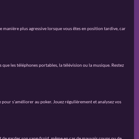
de manière plus agressive lorsque vous êtes en position tardive, car
es que les téléphones portables, la télévision ou la musique. Restez
 pour s'améliorer au poker. Jouez régulièrement et analysez vos
nt de garder son sang-froid, même en cas de mauvais coups ou de