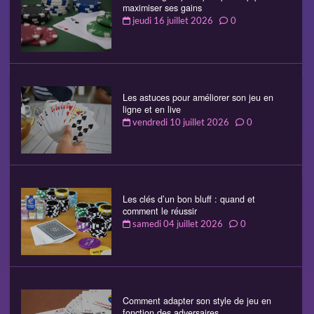
maximiser ses gains
jeudi 16 juillet 2026
0
Les astuces pour améliorer son jeu en
ligne et en live
vendredi 10 juillet 2026
0
Les clés d’un bon bluff : quand et
comment le réussir
samedi 04 juillet 2026
0
Comment adapter son style de jeu en
fonction des adversaires