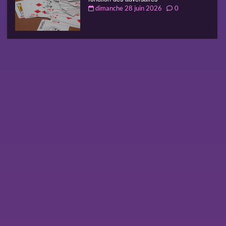
dimanche 28 juin 2026
0