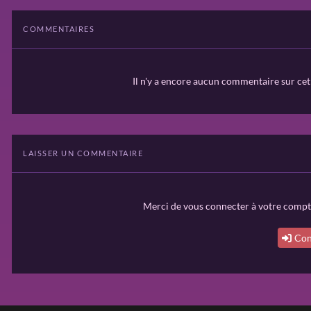
COMMENTAIRES
Il n'y a encore aucun commentaire sur cet 
LAISSER UN COMMENTAIRE
Merci de vous connecter à votre comp
Con