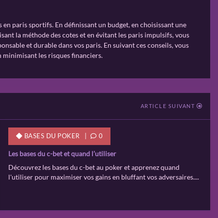
s en paris sportifs. En définissant un budget, en choisissant une
isant la méthode des cotes et en évitant les paris impulsifs, vous
nsable et durable dans vos paris. En suivant ces conseils, vous
n minimisant les risques financiers.
ARTICLE SUIVANT
BASES DU POKER
|
0
Les bases du c-bet et quand l’utiliser
Découvrez les bases du c-bet au poker et apprenez quand
l'utiliser pour maximiser vos gains en bluffant vos adversaires....