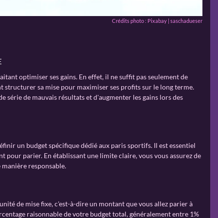
Crédits photo : Pixabay | saschadueser
E
itant optimiser ses gains. En effet, il ne suffit pas seulement de
t structurer sa mise pour maximiser ses profits sur le long terme.
e série de mauvais résultats et d'augmenter les gains lors des
inir un budget spécifique dédié aux paris sportifs. Il est essentiel
 pour parier. En établissant une limite claire, vous vous assurez de
de manière responsable.
nité de mise fixe, c'est-à-dire un montant que vous allez parier à
rcentage raisonnable de votre budget total, généralement entre 1%