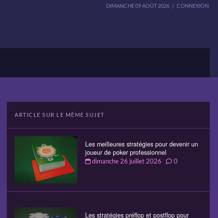
DIMANCHE 09 AOÛT 2026 |
CONNEXION
ARTICLE SUR LE MÊME SUJET
Les meilleures stratégies pour devenir un
joueur de poker professionnel
dimanche 26 juillet 2026
0
Les stratégies préflop et postflop pour