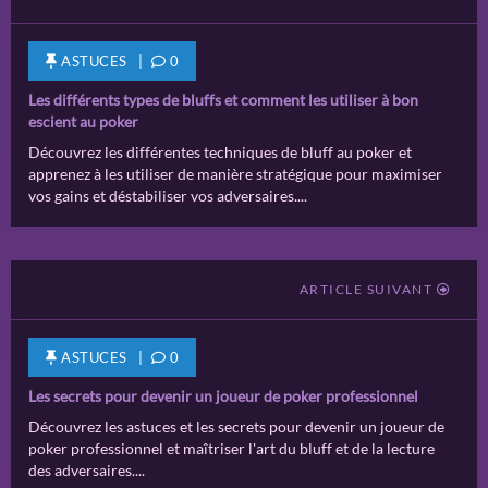
ASTUCES |
0
Les différents types de bluffs et comment les utiliser à bon
escient au poker
Découvrez les différentes techniques de bluff au poker et
apprenez à les utiliser de manière stratégique pour maximiser
vos gains et déstabiliser vos adversaires....
ARTICLE SUIVANT
ASTUCES
|
0
Les secrets pour devenir un joueur de poker professionnel
Découvrez les astuces et les secrets pour devenir un joueur de
poker professionnel et maîtriser l'art du bluff et de la lecture
des adversaires....