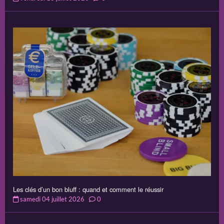
Les clés d’un bon bluff : quand et comment le réussir
samedi 04 juillet 2026
0