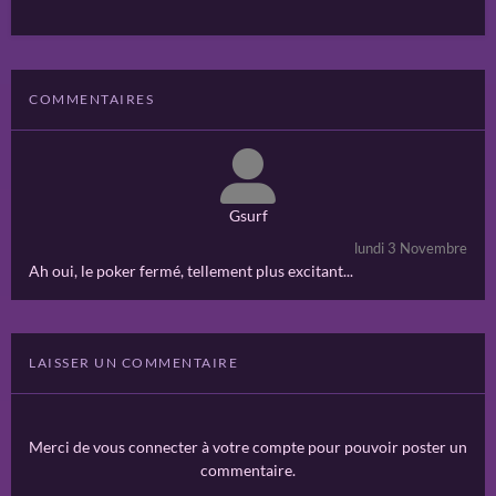
COMMENTAIRES
Gsurf
lundi 3 Novembre
Ah oui, le poker fermé, tellement plus excitant...
LAISSER UN COMMENTAIRE
Merci de vous connecter à votre compte pour pouvoir poster un
commentaire.