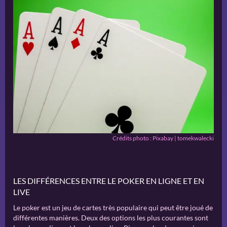
Crédits photo : Pixabay | tomekwalecki
LES DIFFÉRENCES ENTRE LE POKER EN LIGNE ET EN
LIVE
Le poker est un jeu de cartes très populaire qui peut être joué de
différentes manières. Deux des options les plus courantes sont