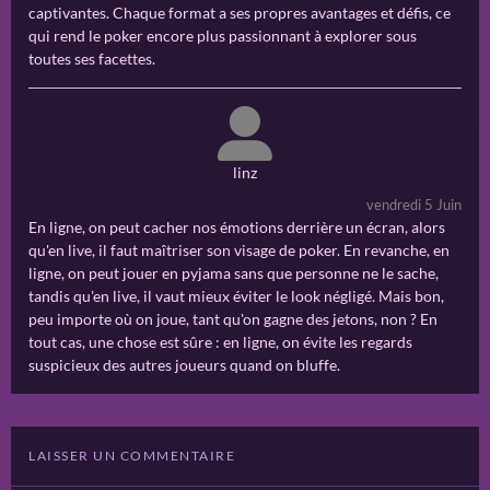
captivantes. Chaque format a ses propres avantages et défis, ce
qui rend le poker encore plus passionnant à explorer sous
toutes ses facettes.
linz
vendredi 5 Juin
En ligne, on peut cacher nos émotions derrière un écran, alors
qu'en live, il faut maîtriser son visage de poker. En revanche, en
ligne, on peut jouer en pyjama sans que personne ne le sache,
tandis qu'en live, il vaut mieux éviter le look négligé. Mais bon,
peu importe où on joue, tant qu'on gagne des jetons, non ? En
tout cas, une chose est sûre : en ligne, on évite les regards
suspicieux des autres joueurs quand on bluffe.
LAISSER UN COMMENTAIRE