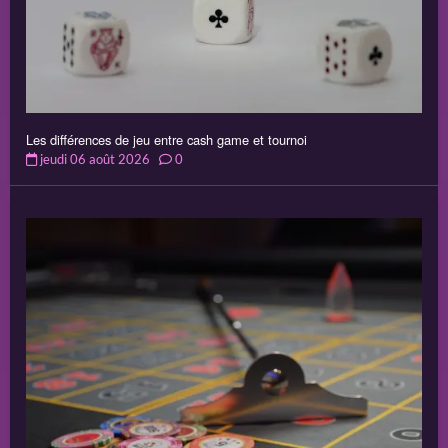
Les différences de jeu entre cash game et tournoi
jeudi 06 août 2026
0