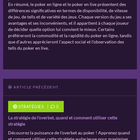
En résumé, le poker en ligne et le poker en live présentent des
différences significatives en termes de disponibilité, de vitesse
de jeu, de tells et de variété des jeux. Chaque version du jeu a ses
avantages et ses inconvénients, et il appartient à chaque joueur
de décider quelle option lui convient le mieux. Certains
préféreront la commodité et la rapidité du poker en ligne, tandis
que d'autres apprécieront l'aspect social et l'observation des
tells du poker en live.
ARTICLE PRÉCÉDENT
STRATÉGIES |
3
La stratégie de l'overbet, quand et comment utiliser cette
stratégie
Découvrez la puissance de l'overbet au poker ! Apprenez quand
et comment utiliser cette stratégie audacieuse pour maximiser