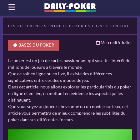
LES DIFFÉRENCES ENTRE LE POKER EN LIGNE ET EN LIVE
Mercredi 5 Juillet
BASES DU POKER
Le poker est un jeu de cartes passionnant qui suscite l'intérêt de
millions de joueurs à travers le monde.
Que ce soit en ligne ou en live, il existe des différences
significatives entre ces deux modes de jeu.
Dans cet article, nous allons explorer les particularités du poker
en ligne et en live, en mettant en évidence les aspects qui les
distinguent.
Que vous soyez un joueur chevronné ou un novice curieux, cet
article vous permettra de mieux comprendre les subtilités du
poker dans ses différentes formes.