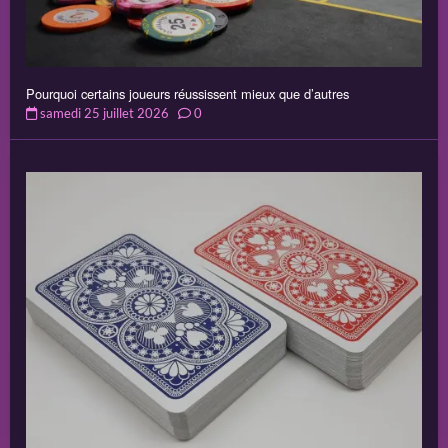
Pourquoi certains joueurs réussissent mieux que d’autres
samedi 25 juillet 2026
0