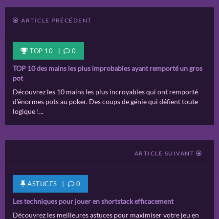
ARTICLE PRÉCÉDENT
TOP 10 |
0
TOP 10 des mains les plus improbables ayant remporté un gros
pot
Découvrez les 10 mains les plus incroyables qui ont remporté
d'énormes pots au poker. Des coups de génie qui défient toute
logique !...
ARTICLE SUIVANT
ASTUCES
|
0
Les techniques pour jouer en shortstack efficacement
Découvrez les meilleures astuces pour maximiser votre jeu en