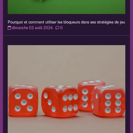
Pourquoi et comment utiliser les bloqueurs dans ses stratégies de jeu
dimanche 02 août 2026
0