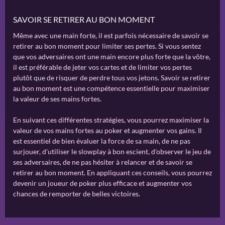
SAVOIR SE RETIRER AU BON MOMENT
Même avec une main forte, il est parfois nécessaire de savoir se
retirer au bon moment pour limiter ses pertes. Si vous sentez
que vos adversaires ont une main encore plus forte que la vôtre,
il est préférable de jeter vos cartes et de limiter vos pertes
plutôt que de risquer de perdre tous vos jetons. Savoir se retirer
au bon moment est une compétence essentielle pour maximiser
la valeur de ses mains fortes.
En suivant ces différentes stratégies, vous pourrez maximiser la
valeur de vos mains fortes au poker et augmenter vos gains. Il
est essentiel de bien évaluer la force de sa main, de ne pas
surjouer, d'utiliser le slowplay à bon escient, d'observer le jeu de
ses adversaires, de ne pas hésiter à relancer et de savoir se
retirer au bon moment. En appliquant ces conseils, vous pourrez
devenir un joueur de poker plus efficace et augmenter vos
chances de remporter de belles victoires.