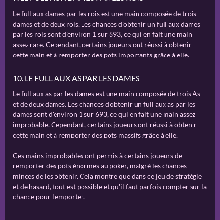
Le full aux dames par les rois est une main composée de trois
dames et de deux rois. Les chances d'obtenir un full aux dames
par les rois sont d'environ 1 sur 693, ce qui en fait une main
assez rare. Cependant, certains joueurs ont réussi à obtenir
cette main et à remporter des pots importants grâce à elle.
10. LE FULL AUX AS PAR LES DAMES
Le full aux as par les dames est une main composée de trois As
et de deux dames. Les chances d'obtenir un full aux as par les
dames sont d'environ 1 sur 693, ce qui en fait une main assez
improbable. Cependant, certains joueurs ont réussi à obtenir
cette main et à remporter des pots massifs grâce à elle.
Ces mains improbables ont permis à certains joueurs de
remporter des pots énormes au poker, malgré les chances
minces de les obtenir. Cela montre que dans ce jeu de stratégie
et de hasard, tout est possible et qu'il faut parfois compter sur la
chance pour l'emporter.