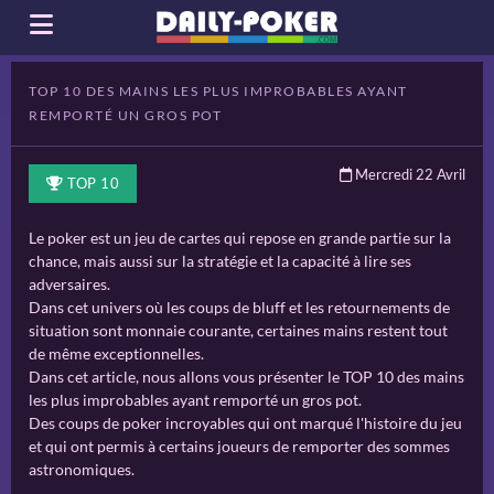
TOP 10 DES MAINS LES PLUS IMPROBABLES AYANT
REMPORTÉ UN GROS POT
Mercredi 22 Avril
TOP 10
Le poker est un jeu de cartes qui repose en grande partie sur la
chance, mais aussi sur la stratégie et la capacité à lire ses
adversaires.
Dans cet univers où les coups de bluff et les retournements de
situation sont monnaie courante, certaines mains restent tout
de même exceptionnelles.
Dans cet article, nous allons vous présenter le TOP 10 des mains
les plus improbables ayant remporté un gros pot.
Des coups de poker incroyables qui ont marqué l'histoire du jeu
et qui ont permis à certains joueurs de remporter des sommes
astronomiques.