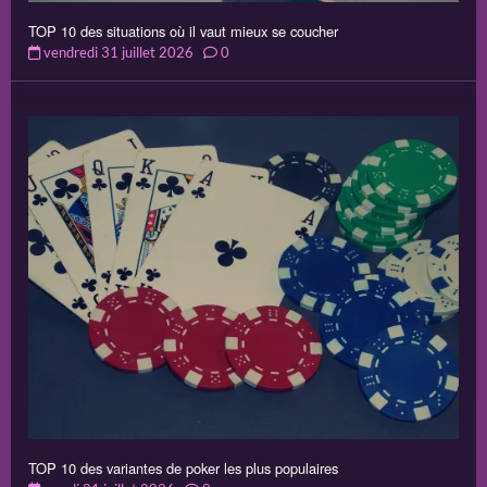
TOP 10 des situations où il vaut mieux se coucher
vendredi 31 juillet 2026
0
TOP 10 des variantes de poker les plus populaires