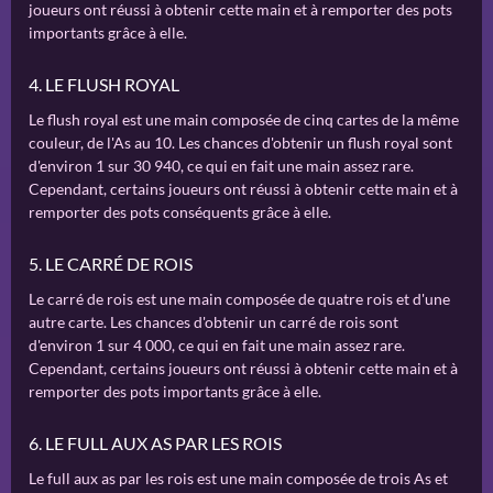
joueurs ont réussi à obtenir cette main et à remporter des pots
importants grâce à elle.
4. LE FLUSH ROYAL
Le flush royal est une main composée de cinq cartes de la même
couleur, de l'As au 10. Les chances d'obtenir un flush royal sont
d'environ 1 sur 30 940, ce qui en fait une main assez rare.
Cependant, certains joueurs ont réussi à obtenir cette main et à
remporter des pots conséquents grâce à elle.
5. LE CARRÉ DE ROIS
Le carré de rois est une main composée de quatre rois et d'une
autre carte. Les chances d'obtenir un carré de rois sont
d'environ 1 sur 4 000, ce qui en fait une main assez rare.
Cependant, certains joueurs ont réussi à obtenir cette main et à
remporter des pots importants grâce à elle.
6. LE FULL AUX AS PAR LES ROIS
Le full aux as par les rois est une main composée de trois As et