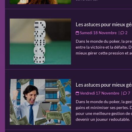
Les astuces pour mieux gé
Samedi 18 Novembre |
2
Dans le monde du poker, la pre
entre la victoire et la défaite.
mieux gérer cette pression et 
Les astuces pour mieux gére
Vendredi 17 Novembre |
7
Dans le monde du poker, la gest
gains et minimiser ses pertes. 
pour une meilleure gestion de c
devenir un joueur redoutable.