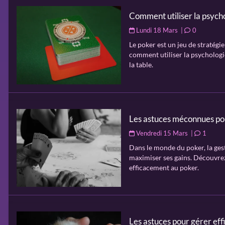
Comment utiliser la psycho
Lundi 18 Mars |
0
Le poker est un jeu de stratégi
comment utiliser la psychologie
la table.
Les astuces méconnues pou
Vendredi 15 Mars |
1
Dans le monde du poker, la gest
maximiser ses gains. Découvrez
efficacement au poker.
Les astuces pour gérer eff