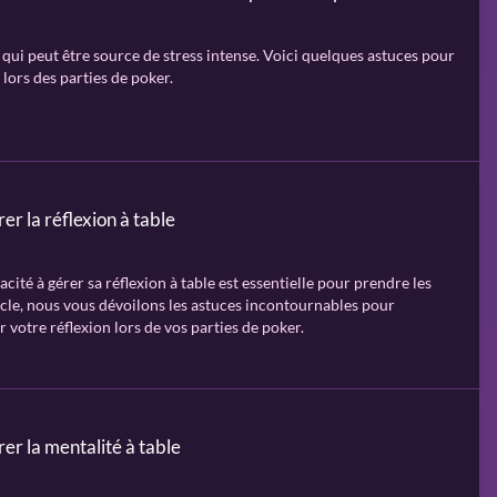
e qui peut être source de stress intense. Voici quelques astuces pour
 lors des parties de poker.
er la réflexion à table
cité à gérer sa réflexion à table est essentielle pour prendre les
icle, nous vous dévoilons les astuces incontournables pour
 votre réflexion lors de vos parties de poker.
er la mentalité à table