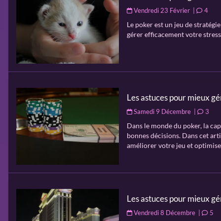
Vendredi 23 Février |
4
Le poker est un jeu de stratégi
gérer efficacement votre stress
Les astuces pour mieux gér
Samedi 9 Décembre |
3
Dans le monde du poker, la capa
bonnes décisions. Dans cet art
améliorer votre jeu et optimiser
Les astuces pour mieux gér
Vendredi 8 Décembre |
5