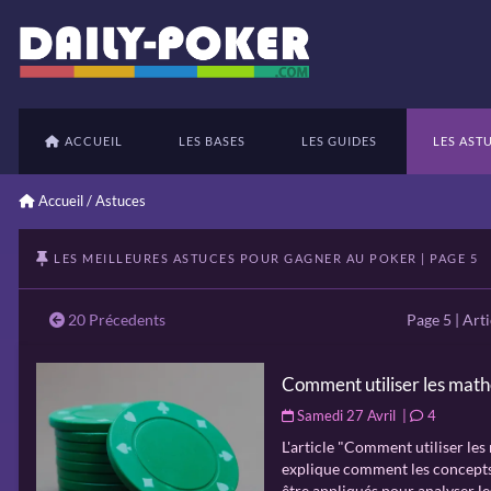
ACCUEIL
LES BASES
LES GUIDES
LES AST
Accueil
/ Astuces
LES MEILLEURES ASTUCES POUR GAGNER AU POKER | PAGE 5
20 Précedents
Page 5 | Art
Comment utiliser les math
Samedi 27 Avril |
4
L'article "Comment utiliser le
explique comment les concepts 
être appliqués pour analyser le