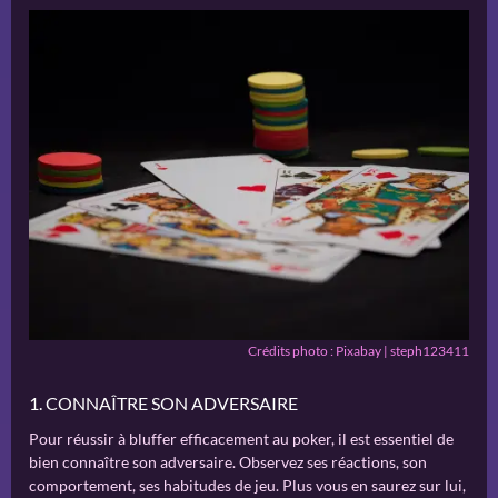
Crédits photo : Pixabay | steph123411
1. CONNAÎTRE SON ADVERSAIRE
Pour réussir à bluffer efficacement au poker, il est essentiel de
bien connaître son adversaire. Observez ses réactions, son
comportement, ses habitudes de jeu. Plus vous en saurez sur lui,