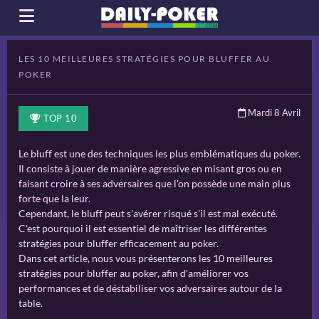
LES 10 MEILLEURES STRATÉGIES POUR BLUFFER AU
POKER
Mardi 8 Avril
TOP 10
Le bluff est une des techniques les plus emblématiques du poker.
Il consiste à jouer de manière agressive en misant gros ou en
faisant croire à ses adversaires que l'on possède une main plus
forte que la leur.
Cependant, le bluff peut s'avérer risqué s'il est mal exécuté.
C'est pourquoi il est essentiel de maîtriser les différentes
stratégies pour bluffer efficacement au poker.
Dans cet article, nous vous présenterons les 10 meilleures
stratégies pour bluffer au poker, afin d'améliorer vos
performances et de déstabiliser vos adversaires autour de la
table.