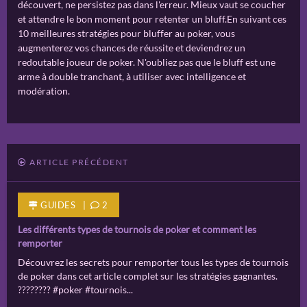
découvert, ne persistez pas dans l'erreur. Mieux vaut se coucher
et attendre le bon moment pour retenter un bluff.En suivant ces
10 meilleures stratégies pour bluffer au poker, vous
augmenterez vos chances de réussite et deviendrez un
redoutable joueur de poker. N'oubliez pas que le bluff est une
arme à double tranchant, à utiliser avec intelligence et
modération.
ARTICLE PRÉCÉDENT
GUIDES |
2
Les différents types de tournois de poker et comment les
remporter
Découvrez les secrets pour remporter tous les types de tournois
de poker dans cet article complet sur les stratégies gagnantes.
???????? #poker #tournois...