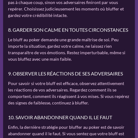
pas à chaque coup, sinon vos adversaires finiront par vous
repérer. Choisissez judicieusement les moments où bluffer et
gardez votre crédibilité intacte.
8. GARDER SON CALME EN TOUTES CIRCONSTANCES
Le bluff au poker demande une grande maîtrise de soi. Peu
importe la situation, gardez votre calme, ne laissez rien
transparaître de vos émotions. Restez imperturbable, même si
vous bluffez avec une main faible.
9. OBSERVER LES RÉACTIONS DE SES ADVERSAIRES
Pour savoir si votre bluff est efficace, observez attentivement
les réactions de vos adversaires. Regardez comment ils se
comportent, comment ils réagissent à vos mises. Si vous repérez
des signes de faiblesse, continuez à bluffer.
10. SAVOIR ABANDONNER QUAND IL LE FAUT
Enfin, la dernière stratégie pour bluffer au poker est de savoir
abandonner quand il le faut. Si vous sentez que votre bluff est