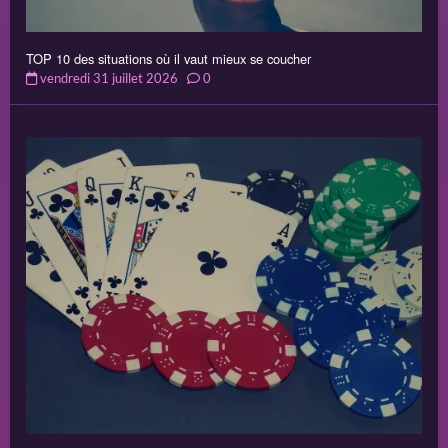
TOP 10 des situations où il vaut mieux se coucher
vendredi 31 juillet 2026
0