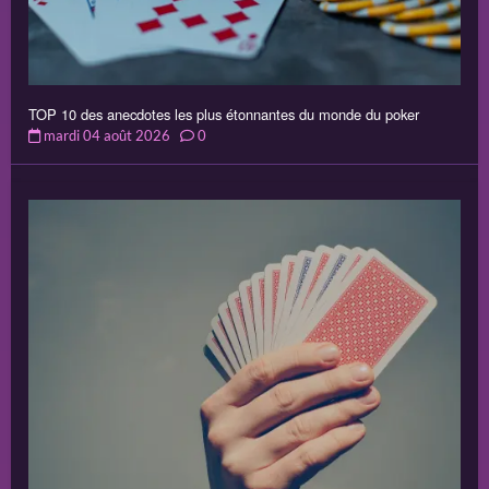
TOP 10 des anecdotes les plus étonnantes du monde du poker
mardi 04 août 2026
0