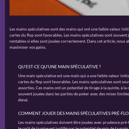
Les mains spéculatives sont des mains qui ont une faible valeur initia
cartes du flop sont favorables. Les mains spéculatives sont souvent j
rentables si elles sont jouées correctement. Dans cet article, nous
maximiser vos gains.
QU'EST-CE QU'UNE MAIN SPÉCULATIVE ?
Une main spéculative est une main qui a une faible valeur initial
cartes du flop sont favorables. Les mains spéculatives sont sou
assorties. Ces mains ont un potentiel de tirage à la quinte, à l
souvent jouées dans les parties de poker avec des mises limitées
élevé.
COMMENT JOUER DES MAINS SPÉCULATIVES PRÉ-FLOP
Les mains spéculatives doivent être jouées avec prudence pré-f
le coût de la mise est justifié par le potentiel de gain de la ma