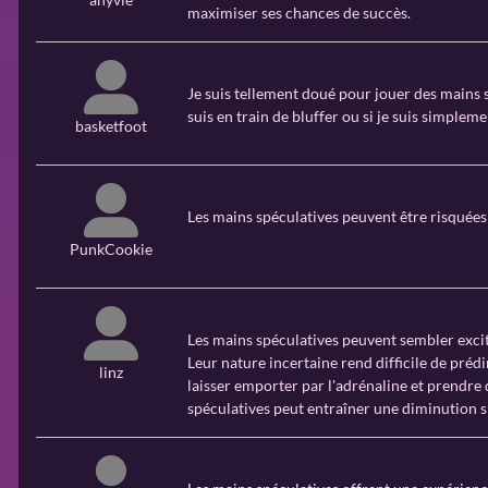
maximiser ses chances de succès.
Je suis tellement doué pour jouer des mains 
suis en train de bluffer ou si je suis simpl
basketfoot
Les mains spéculatives peuvent être risquées
PunkCookie
Les mains spéculatives peuvent sembler excit
Leur nature incertaine rend difficile de préd
linz
laisser emporter par l'adrénaline et prendre
spéculatives peut entraîner une diminution sig