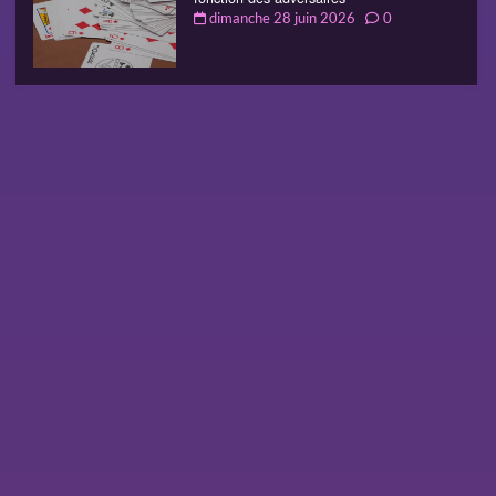
dimanche 28 juin 2026
0