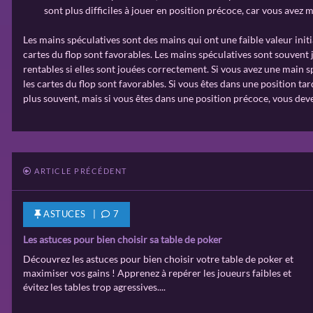
sont plus difficiles à jouer en position précoce, car vous avez 
Les mains spéculatives sont des mains qui ont une faible valeur initia
cartes du flop sont favorables. Les mains spéculatives sont souvent j
rentables si elles sont jouées correctement. Si vous avez une main sp
les cartes du flop sont favorables. Si vous êtes dans une position t
plus souvent, mais si vous êtes dans une position précoce, vous deve
ARTICLE PRÉCÉDENT
ASTUCES |
7
Les astuces pour bien choisir sa table de poker
Découvrez les astuces pour bien choisir votre table de poker et
maximiser vos gains ! Apprenez à repérer les joueurs faibles et
évitez les tables trop agressives....