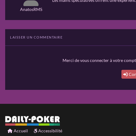
Les mains spéculatives offrent une expérienc
AnatosRMS
LAISSER UN COMMENTAIRE
Merci de vous connecter à votre comp
Con
Accueil
Accessibilité