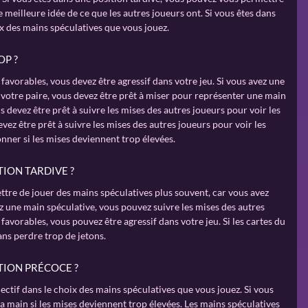
 meilleure idée de ce que les autres joueurs ont. Si vous êtes dans
ix des mains spéculatives que vous jouez.
OP ?
 favorables, vous devez être agressif dans votre jeu. Si vous avez une
 votre paire, vous devez être prêt à miser pour représenter une main
us devez être prêt à suivre les mises des autres joueurs pour voir les
devez être prêt à suivre les mises des autres joueurs pour voir les
nner si les mises deviennent trop élevées.
ION TARDIVE ?
ttre de jouer des mains spéculatives plus souvent, car vous avez
ez une main spéculative, vous pouvez suivre les mises des autres
t favorables, vous pouvez être agressif dans votre jeu. Si les cartes du
ns perdre trop de jetons.
TION PRÉCOCE ?
lectif dans le choix des mains spéculatives que vous jouez. Si vous
a main si les mises deviennent trop élevées. Les mains spéculatives