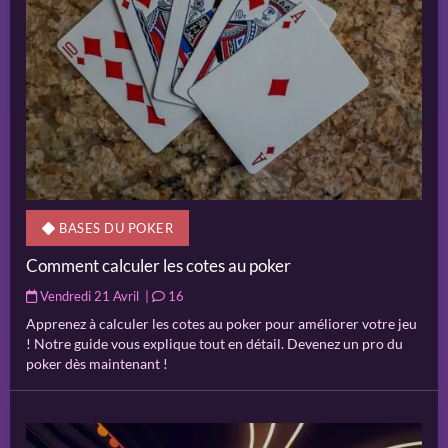
BASES DU POKER
Comment calculer les cotes au poker
Vendredi 21 Avril |
16
Apprenez à calculer les cotes au poker pour améliorer votre jeu
! Notre guide vous explique tout en détail. Devenez un pro du
poker dès maintenant !