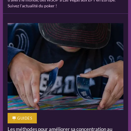
Suivez l'actualité du poker !
GUIDES
Les méthodes pour améliorer sa concentration au