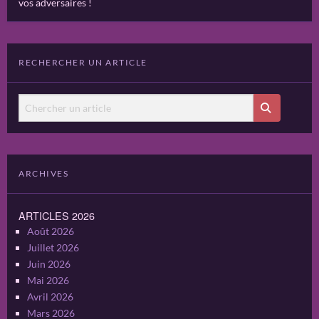
vos adversaires !
RECHERCHER UN ARTICLE
Chercher
un
article
ARCHIVES
ARTICLES 2026
Août 2026
Juillet 2026
Juin 2026
Mai 2026
Avril 2026
Mars 2026