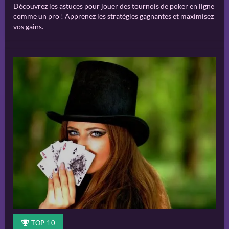
Découvrez les astuces pour jouer des tournois de poker en ligne
comme un pro ! Apprenez les stratégies gagnantes et maximisez
vos gains.
TOP 10