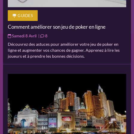
GUIDES
Comment améliorer son jeu de poker en ligne
Samedi 8 Avril |
8
Découvrez des astuces pour améliorer votre jeu de poker en
ligne et augmenter vos chances de gagner. Apprenez à lire les
joueurs et à prendre les bonnes décisions.