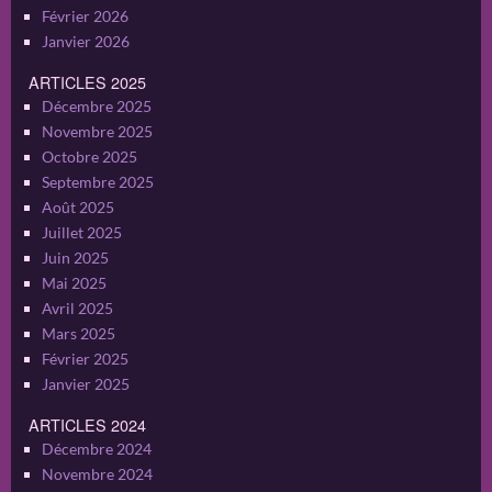
Février 2026
Janvier 2026
ARTICLES 2025
Décembre 2025
Novembre 2025
Octobre 2025
Septembre 2025
Août 2025
Juillet 2025
Juin 2025
Mai 2025
Avril 2025
Mars 2025
Février 2025
Janvier 2025
ARTICLES 2024
Décembre 2024
Novembre 2024