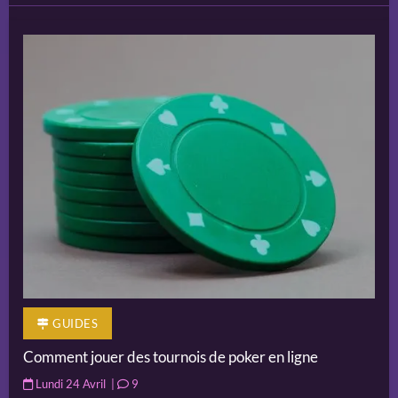
GUIDES
Comment jouer des tournois de poker en ligne
Lundi 24 Avril |
9