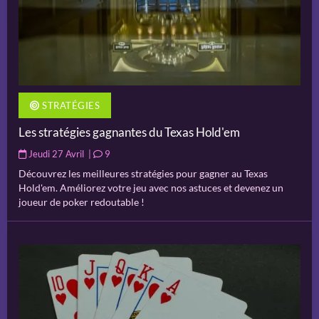
STRATÉGIES
Les stratégies gagnantes du Texas Hold'em
Jeudi 27 Avril |
9
Découvrez les meilleures stratégies pour gagner au Texas
Hold'em. Améliorez votre jeu avec nos astuces et devenez un
joueur de poker redoutable !