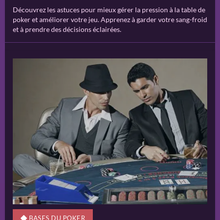
Découvrez les astuces pour mieux gérer la pression à la table de
poker et améliorer votre jeu. Apprenez à garder votre sang-froid
et à prendre des décisions éclairées.
BASES DU POKER