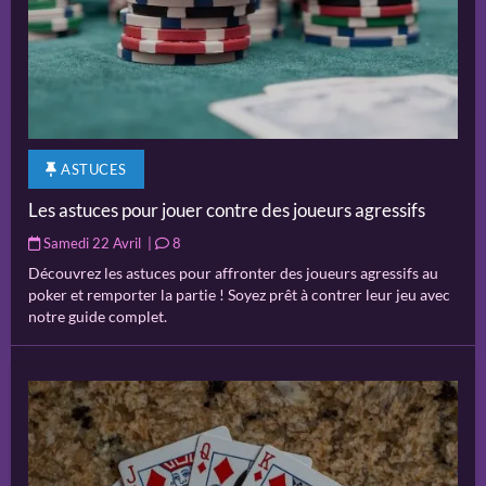
ASTUCES
Les astuces pour jouer contre des joueurs agressifs
Samedi 22 Avril |
8
Découvrez les astuces pour affronter des joueurs agressifs au
poker et remporter la partie ! Soyez prêt à contrer leur jeu avec
notre guide complet.