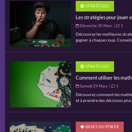
STRATÉGIES
Les stratégies pour jouer 
Dimanche 30 Mars |
1
Découvrez les meilleures strat
gagner à chaque coup. Conseils
STRATÉGIES
Comment utiliser les math
Samedi 29 Mars |
1
Découvrez comment les mathéma
et à prendre des décisions plus 
BASES DU POKER