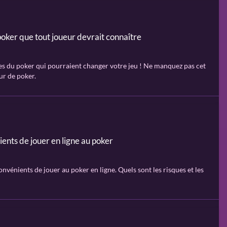
oker que tout joueur devrait connaître
s du poker qui pourraient changer votre jeu ! Ne manquez pas cet
ur de poker.
ents de jouer en ligne au poker
nvénients de jouer au poker en ligne. Quels sont les risques et les