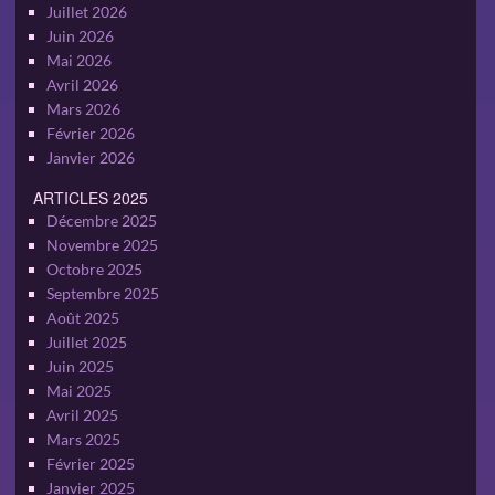
Juillet 2026
Juin 2026
Mai 2026
Avril 2026
Mars 2026
Février 2026
Janvier 2026
ARTICLES 2025
Décembre 2025
Novembre 2025
Octobre 2025
Septembre 2025
Août 2025
Juillet 2025
Juin 2025
Mai 2025
Avril 2025
Mars 2025
Février 2025
Janvier 2025