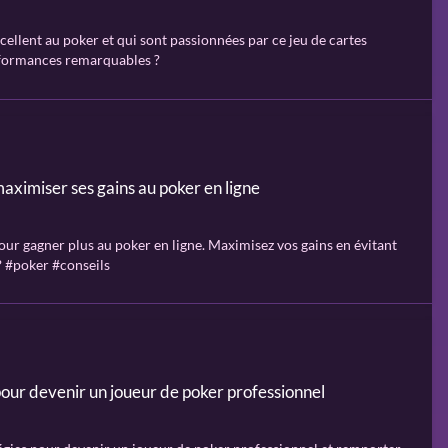
cellent au poker et qui sont passionnées par ce jeu de cartes
erformances remarquables ?
maximiser ses gains au poker en ligne
our gagner plus au poker en ligne. Maximisez vos gains en évitant
? #poker #conseils
pour devenir un joueur de poker professionnel