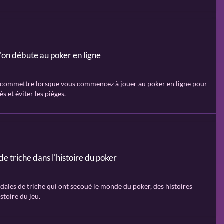
u'on débute au poker en ligne
s commettre lorsque vous commencez à jouer au poker en ligne pour
 et éviter les pièges.
de triche dans l'histoire du poker
dales de triche qui ont secoué le monde du poker, des histoires
stoire du jeu.