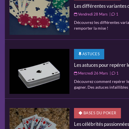
Les différentes variantes 
Vendredi 28 Mars |
1
Découvrez les différentes varia
remporter la mise !
ASTUCES
Les astuces pour repérer l
Mercredi 26 Mars |
1
Découvrez comment repérer les
gagner. Des astuces infaillible
BASES DU POKER
Les célébrités passionnée