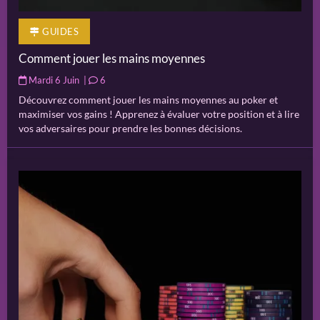
GUIDES
Comment jouer les mains moyennes
Mardi 6 Juin |
6
Découvrez comment jouer les mains moyennes au poker et
maximiser vos gains ! Apprenez à évaluer votre position et à lire
vos adversaires pour prendre les bonnes décisions.