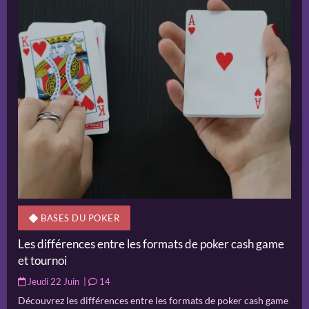
BASES DU POKER
Les différences entre les formats de poker cash game
et tournoi
Jeudi 22 Juin |
14
Découvrez les différences entre les formats de poker cash game