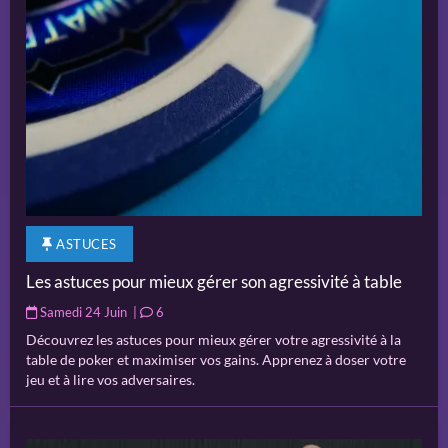
ASTUCES
Les astuces pour mieux gérer son agressivité à table
Samedi 24 Juin |
6
Découvrez les astuces pour mieux gérer votre agressivité à la
table de poker et maximiser vos gains. Apprenez à doser votre
jeu et à lire vos adversaires.