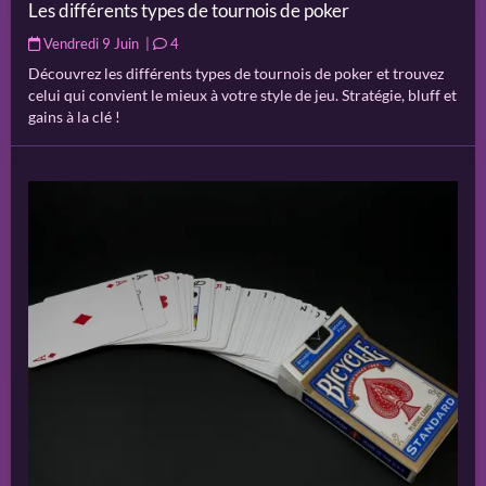
Les différents types de tournois de poker
Vendredi 9 Juin |
4
Découvrez les différents types de tournois de poker et trouvez
celui qui convient le mieux à votre style de jeu. Stratégie, bluff et
gains à la clé !