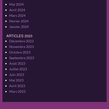
Mai 2024
Avril 2024
Mars 2024
Février 2024
Janvier 2024
ARTICLES 2023
Décembre 2023
Novembre 2023
Octobre 2023
Septembre 2023
Août 2023
Juillet 2023
Juin 2023
Mai 2023
Avril 2023
Mars 2023