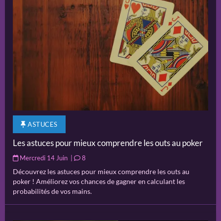
ASTUCES
Les astuces pour mieux comprendre les outs au poker
Mercredi 14 Juin |
8
Découvrez les astuces pour mieux comprendre les outs au
poker ! Améliorez vos chances de gagner en calculant les
probabilités de vos mains.