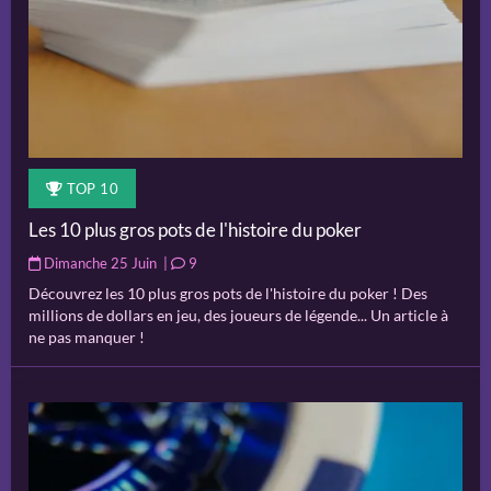
TOP 10
Les 10 plus gros pots de l'histoire du poker
Dimanche 25 Juin |
9
Découvrez les 10 plus gros pots de l'histoire du poker ! Des
millions de dollars en jeu, des joueurs de légende... Un article à
ne pas manquer !