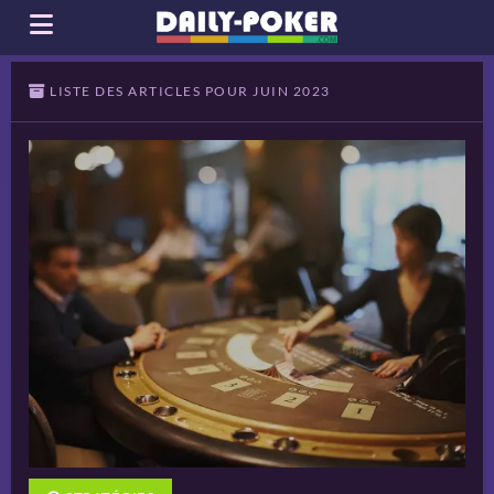
LISTE DES ARTICLES POUR JUIN 2023