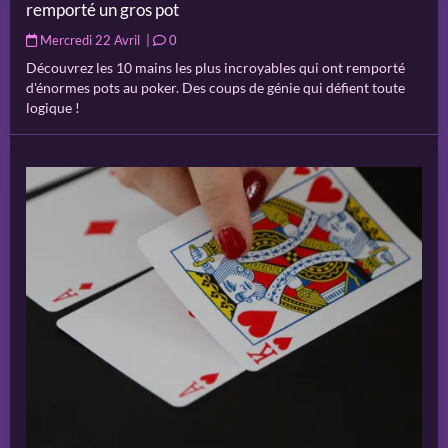
remporté un gros pot
Mercredi 22 Avril |
0
Découvrez les 10 mains les plus incroyables qui ont remporté
d'énormes pots au poker. Des coups de génie qui défient toute
logique !