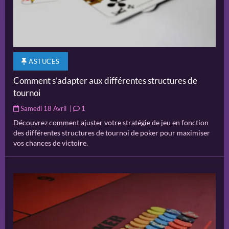
ASTUCES
Comment s’adapter aux différentes structures de
tournoi
Samedi 18 Avril |
1
Découvrez comment ajuster votre stratégie de jeu en fonction
des différentes structures de tournoi de poker pour maximiser
vos chances de victoire.