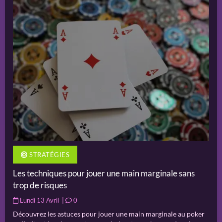
STRATÉGIES
Les techniques pour jouer une main marginale sans
trop de risques
Lundi 13 Avril |
0
Découvrez les astuces pour jouer une main marginale au poker