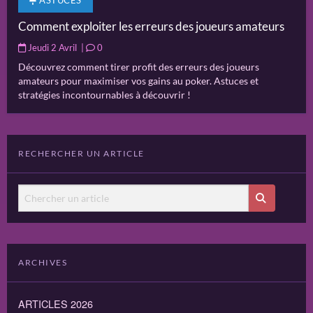
ASTUCES
Comment exploiter les erreurs des joueurs amateurs
Jeudi 2 Avril |
0
Découvrez comment tirer profit des erreurs des joueurs
amateurs pour maximiser vos gains au poker. Astuces et
stratégies incontournables à découvrir !
RECHERCHER UN ARTICLE
Chercher
un
article
ARCHIVES
ARTICLES 2026