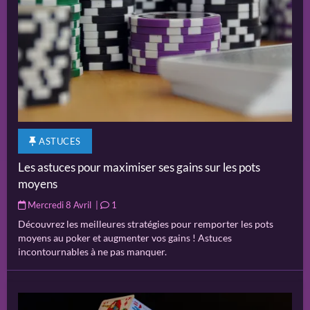
ASTUCES
Les astuces pour maximiser ses gains sur les pots
moyens
Mercredi 8 Avril |
1
Découvrez les meilleures stratégies pour remporter les pots
moyens au poker et augmenter vos gains ! Astuces
incontournables à ne pas manquer.