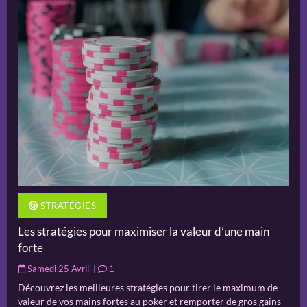
STRATÉGIES
Les stratégies pour maximiser la valeur d’une main
forte
Samedi 25 Avril |
1
Découvrez les meilleures stratégies pour tirer le maximum de
valeur de vos mains fortes au poker et remporter de gros gains