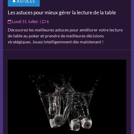
ASTUCES
Les astuces pour mieux gérer la lecture de la table
Lundi 31 Juillet |
6
Découvrez les meilleures astuces pour améliorer votre lecture
de table au poker et prendre de meilleures décisions
stratégiques. Jouez intelligemment dès maintenant !