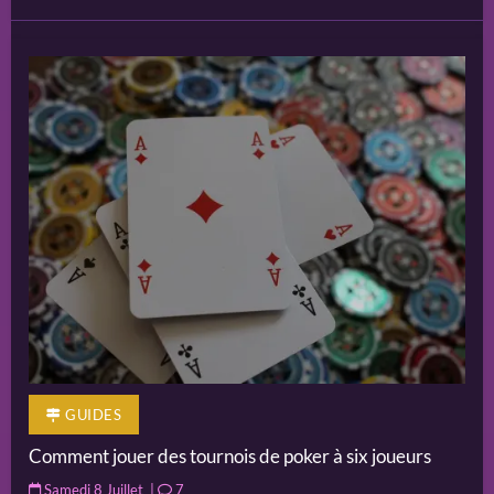
GUIDES
Comment jouer des tournois de poker à six joueurs
Samedi 8 Juillet |
7