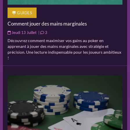
GUIDES
Comment jouer des mains marginales
Jeudi 13 Juillet |
3
Découvrez comment maximiser vos gains au poker en
apprenant à jouer des mains marginales avec stratégie et
précision. Une lecture indispensable pour les joueurs ambitieux
!