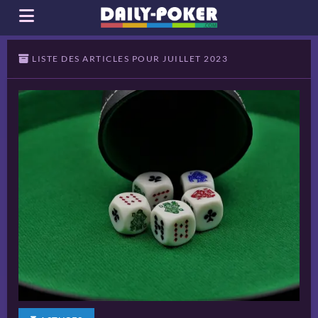
LISTE DES ARTICLES POUR JUILLET 2023