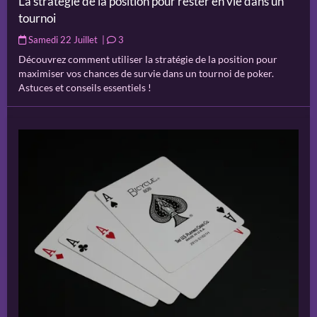
La stratégie de la position pour rester en vie dans un
tournoi
Samedi 22 Juillet |
3
Découvrez comment utiliser la stratégie de la position pour
maximiser vos chances de survie dans un tournoi de poker.
Astuces et conseils essentiels !