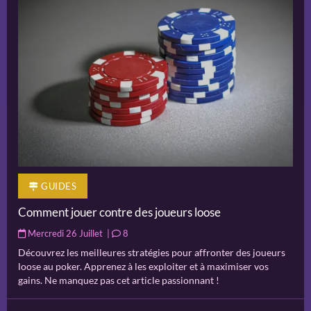
GUIDES
Comment jouer contre des joueurs loose
Mercredi 26 Juillet |
8
Découvrez les meilleures stratégies pour affronter des joueurs
loose au poker. Apprenez à les exploiter et à maximiser vos
gains. Ne manquez pas cet article passionnant !