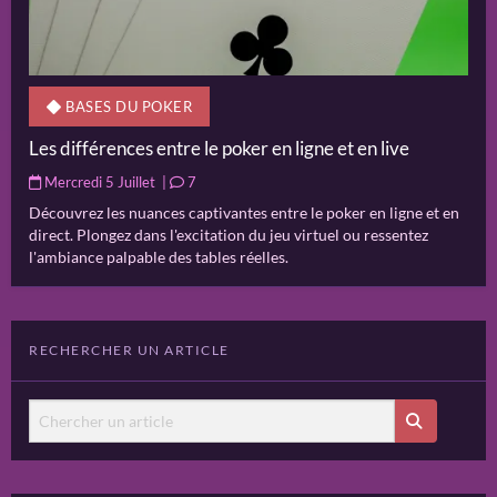
BASES DU POKER
Les différences entre le poker en ligne et en live
Mercredi 5 Juillet |
7
Découvrez les nuances captivantes entre le poker en ligne et en
direct. Plongez dans l'excitation du jeu virtuel ou ressentez
l'ambiance palpable des tables réelles.
RECHERCHER UN ARTICLE
Chercher
un
article