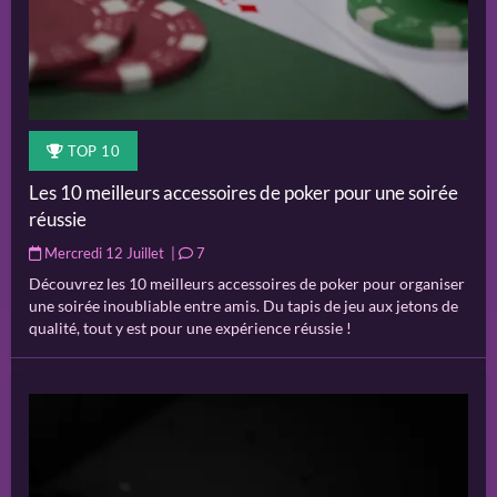
TOP 10
Les 10 meilleurs accessoires de poker pour une soirée
réussie
Mercredi 12 Juillet |
7
Découvrez les 10 meilleurs accessoires de poker pour organiser
une soirée inoubliable entre amis. Du tapis de jeu aux jetons de
qualité, tout y est pour une expérience réussie !