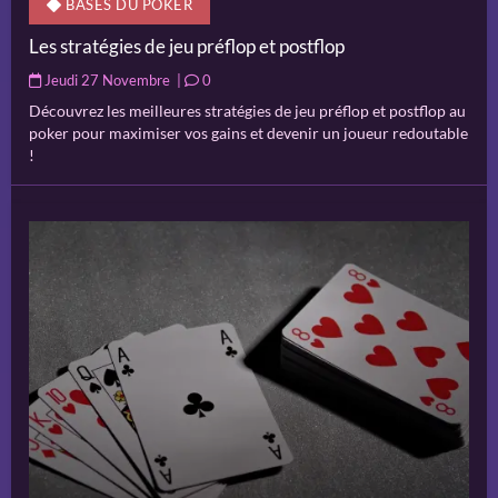
BASES DU POKER
Les stratégies de jeu préflop et postflop
Jeudi 27 Novembre |
0
Découvrez les meilleures stratégies de jeu préflop et postflop au
poker pour maximiser vos gains et devenir un joueur redoutable
!