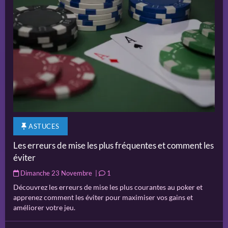
ASTUCES
Les erreurs de mise les plus fréquentes et comment les
éviter
Dimanche 23 Novembre |
1
Découvrez les erreurs de mise les plus courantes au poker et
apprenez comment les éviter pour maximiser vos gains et
améliorer votre jeu.