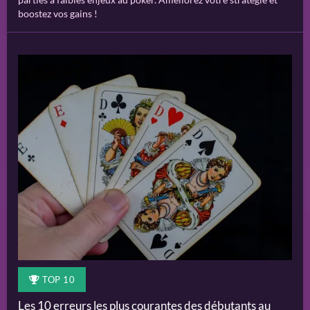
boostez vos gains !
TOP 10
Les 10 erreurs les plus courantes des débutants au