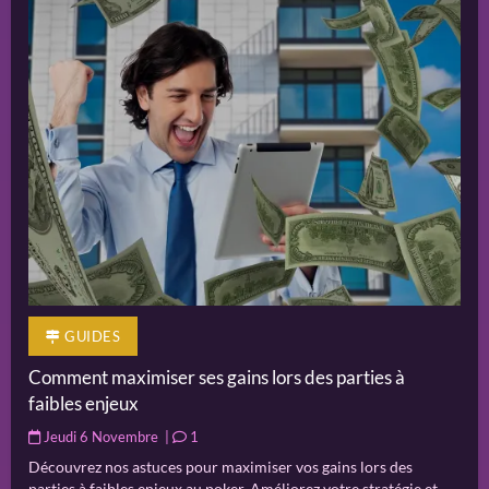
GUIDES
Comment maximiser ses gains lors des parties à
faibles enjeux
Jeudi 6 Novembre |
1
Découvrez nos astuces pour maximiser vos gains lors des
parties à faibles enjeux au poker. Améliorez votre stratégie et