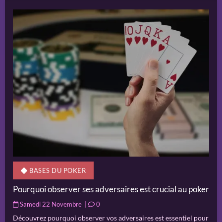
BASES DU POKER
Pourquoi observer ses adversaires est crucial au poker
Samedi 22 Novembre |
0
Découvrez pourquoi observer vos adversaires est essentiel pour