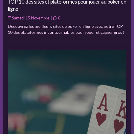
TOP 10 des sites et plateformes pour jouer au poker en
ligne
Samedi 15 Novembre |
0
Découvrez les meilleurs sites de poker en ligne avec notre TOP
10 des plateformes incontournables pour jouer et gagner gros !