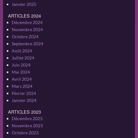
Janvier 2025
ARTICLES 2024
Décembre 2024
Novembre 2024
Octobre 2024
Septembre 2024
Août 2024
Juillet 2024
Juin 2024
Mai 2024
Avril 2024
Mars 2024
Février 2024
Janvier 2024
ARTICLES 2023
Décembre 2023
Novembre 2023
Octobre 2023